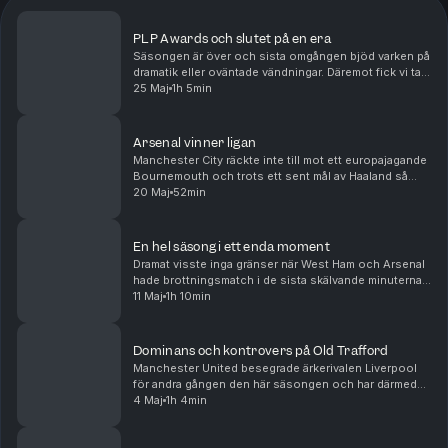
PLP Awards och slutet på en era
Säsongen är över och sista omgången bjöd varken på
dramatik eller oväntade vändningar. Däremot fick vi ta
avsked av några riktiga ikoner. Vi tar ut säsongens
25 Maj
1h 5min
bästa elva, listar bästa och sämsta värvni...
Arsenal vinner ligan
Manchester City räckte inte till mot ett europajagande
Bournemouth och trots ett sent mål av Haaland så
kunde Arsenal titulera sig ligavinnare med en omgång
20 Maj
52min
kvar. För ärkerivalen Tottenham är verkligh...
En hel säsong i ett enda moment
Dramat visste inga gränser när West Ham och Arsenal
hade brottningsmatch i de sista skälvande minuterna
av söndagens drabbning. För Arsenal fanns en titel
11 Maj
1h 10min
inom räckhåll och för West Ham en strid för l...
Dominans och kontrovers på Old Trafford
Manchester United besegrade ärkerivalen Liverpool
för andra gången den här säsongen och har därmed
matematiskt säkrat sin medverkan i nästa säsongs
4 Maj
1h 4min
Champions League. I botten tog Spurs en blytung
trea...