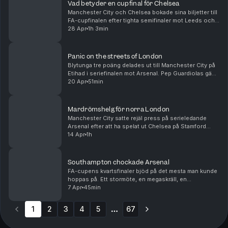
Vad betyder en cupfinal för Chelsea
Manchester City och Chelsea bokade sina biljetter till
FA-cupfinalen efter tighta semifinaler mot Leeds och
Southampton respektive. Vi pratar tränarbyten och
28 Apr
1h 3min
brist på ledargestalter å ena sidan och e...
Panic on the streets of London
Blytunga tre poäng delades ut till Manchester City på
Etihad i seriefinalen mot Arsenal. Pep Guardiolas gäng
har därmed hämtat upp Arsenals försprång och får nu
20 Apr
51min
anses som favoriter till titeln. Men äv...
Mardrömshelg för norra London
Manchester City satte rejäl press på serieledande
Arsenal efter att ha spelat ut Chelsea på Stamford
Bridge dagen efter Arsenal gått på pumpen hemma
14 Apr
1h
mot ett inspirerat Bournemouth. I bottenstriden lyc...
Southampton chockade Arsenal
FA-cupens kvartsfinaler bjöd på det mesta man kunde
hoppas på. Ett stormöte, en megaskräll, en
straffläggning och en total överkörning. Patrik Syk
7 Apr
45min
och Frida Fagerlund pratar om en guldklimp på
sydkust...
1
2
3
4
5
67
More pages