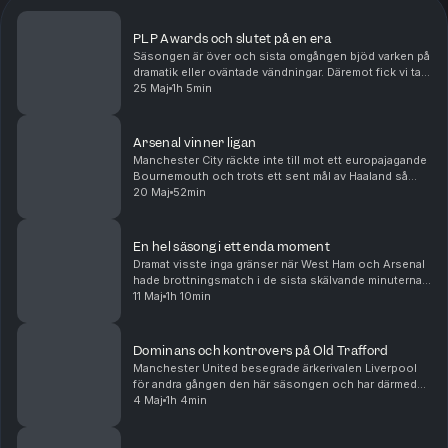
PLP Awards och slutet på en era
Säsongen är över och sista omgången bjöd varken på
dramatik eller oväntade vändningar. Däremot fick vi ta
avsked av några riktiga ikoner. Vi tar ut säsongens
25 Maj
1h 5min
bästa elva, listar bästa och sämsta värvni...
Arsenal vinner ligan
Manchester City räckte inte till mot ett europajagande
Bournemouth och trots ett sent mål av Haaland så
kunde Arsenal titulera sig ligavinnare med en omgång
20 Maj
52min
kvar. För ärkerivalen Tottenham är verkligh...
En hel säsong i ett enda moment
Dramat visste inga gränser när West Ham och Arsenal
hade brottningsmatch i de sista skälvande minuterna
av söndagens drabbning. För Arsenal fanns en titel
11 Maj
1h 10min
inom räckhåll och för West Ham en strid för l...
Dominans och kontrovers på Old Trafford
Manchester United besegrade ärkerivalen Liverpool
för andra gången den här säsongen och har därmed
matematiskt säkrat sin medverkan i nästa säsongs
4 Maj
1h 4min
Champions League. I botten tog Spurs en blytung
trea...