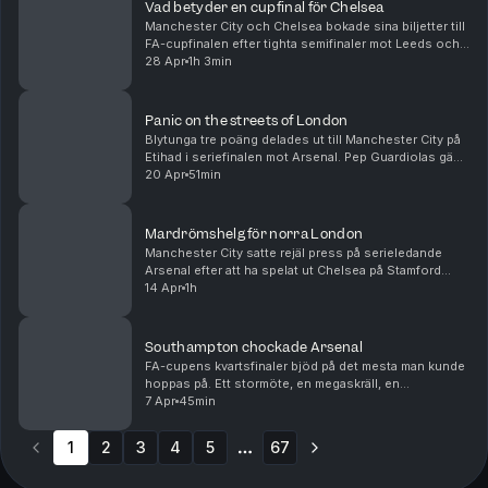
Vad betyder en cupfinal för Chelsea
Manchester City och Chelsea bokade sina biljetter till
FA-cupfinalen efter tighta semifinaler mot Leeds och
Southampton respektive. Vi pratar tränarbyten och
28 Apr
1h 3min
brist på ledargestalter å ena sidan och e...
Panic on the streets of London
Blytunga tre poäng delades ut till Manchester City på
Etihad i seriefinalen mot Arsenal. Pep Guardiolas gäng
har därmed hämtat upp Arsenals försprång och får nu
20 Apr
51min
anses som favoriter till titeln. Men äv...
Mardrömshelg för norra London
Manchester City satte rejäl press på serieledande
Arsenal efter att ha spelat ut Chelsea på Stamford
Bridge dagen efter Arsenal gått på pumpen hemma
14 Apr
1h
mot ett inspirerat Bournemouth. I bottenstriden lyc...
Southampton chockade Arsenal
FA-cupens kvartsfinaler bjöd på det mesta man kunde
hoppas på. Ett stormöte, en megaskräll, en
straffläggning och en total överkörning. Patrik Syk
7 Apr
45min
och Frida Fagerlund pratar om en guldklimp på
sydkust...
1
2
3
4
5
67
More pages