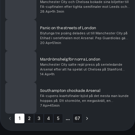
Manchester City och Chelsea bokade sina biljetter till
FA-cupfinalen efter tighta semifinaler mot Leeds och
Southampton respektive. Vi pratar tränarbyten och
28 Apr
1h 3min
brist på ledargestalter å ena sidan och e...
Panic on the streets of London
Blytunga tre poäng delades ut till Manchester City på
Etihad i seriefinalen mot Arsenal. Pep Guardiolas gäng
har därmed hämtat upp Arsenals försprång och får nu
20 Apr
51min
anses som favoriter till titeln. Men äv...
Mardrömshelg för norra London
Manchester City satte rejäl press på serieledande
Arsenal efter att ha spelat ut Chelsea på Stamford
Bridge dagen efter Arsenal gått på pumpen hemma
14 Apr
1h
mot ett inspirerat Bournemouth. I bottenstriden lyc...
Southampton chockade Arsenal
FA-cupens kvartsfinaler bjöd på det mesta man kunde
hoppas på. Ett stormöte, en megaskräll, en
straffläggning och en total överkörning. Patrik Syk
7 Apr
45min
och Frida Fagerlund pratar om en guldklimp på
sydkust...
1
2
3
4
5
67
More pages