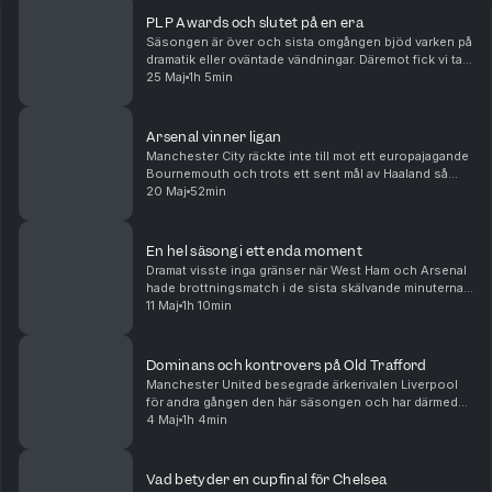
PLP Awards och slutet på en era
Säsongen är över och sista omgången bjöd varken på
dramatik eller oväntade vändningar. Däremot fick vi ta
avsked av några riktiga ikoner. Vi tar ut säsongens
25 Maj
1h 5min
bästa elva, listar bästa och sämsta värvni...
Arsenal vinner ligan
Manchester City räckte inte till mot ett europajagande
Bournemouth och trots ett sent mål av Haaland så
kunde Arsenal titulera sig ligavinnare med en omgång
20 Maj
52min
kvar. För ärkerivalen Tottenham är verkligh...
En hel säsong i ett enda moment
Dramat visste inga gränser när West Ham och Arsenal
hade brottningsmatch i de sista skälvande minuterna
av söndagens drabbning. För Arsenal fanns en titel
11 Maj
1h 10min
inom räckhåll och för West Ham en strid för l...
Dominans och kontrovers på Old Trafford
Manchester United besegrade ärkerivalen Liverpool
för andra gången den här säsongen och har därmed
matematiskt säkrat sin medverkan i nästa säsongs
4 Maj
1h 4min
Champions League. I botten tog Spurs en blytung
trea...
Vad betyder en cupfinal för Chelsea