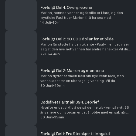
Forfulgt Del 4: Overgrepene
Marion, hennes venner og familie er i fare, og den
mystiske Paul truer Marion til å ha sex med
romkameraten Rick.Vil du annonsere i Avhørt? Ta
14 Juli
40min
kontakt med vår salgspartner Acast.Batong Media AS
har re...
Forfulgt Del 3: 50 000 dollar for et bilde
Marion får støtte fra den ukjente «Paul» men det viser
seg at den nye nettvennen har andre hensikter.Vil du
annonsere i Avhørt? Ta kontakt med vår salgspartner
7 Juli
47min
Acast.Batong Media AS har redaktøransvar...
Forfulgt Del 2: Marion og mennene
Marion flytter sammen med sin nye venn Rick, men
vennskapet tar en ubehagelig vending. Vil du
annonsere i Avhørt? Ta kontakt med vår salgspartner
30 Juni
49min
Acast.Batong Media AS har redaktøransvar for denne
pod...
Dødsflyet Partnair 394: Debrief
Hvorfor er det viktig å se på denne ulykken på nytt 36
år senere og hvordan er det å jobbe med en sak når
det er så mange som ikke ønsker å snakke?
30 Juni
35min
Forfulgt Del 1: Fra Steinkjer til Magaluf