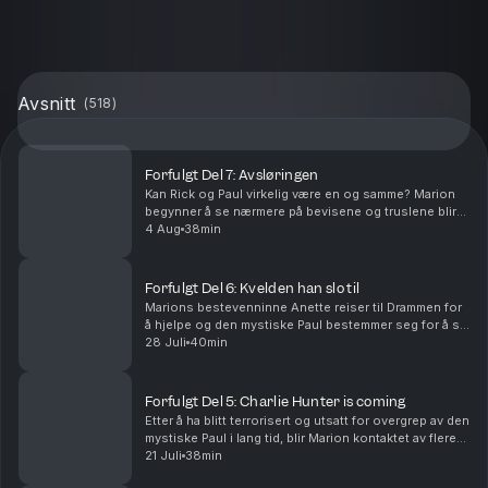
Avsnitt
(
518
)
Forfulgt Del 7: Avsløringen
Kan Rick og Paul virkelig være en og samme? Marion
begynner å se nærmere på bevisene og truslene blir
alvor når sexvideoene og bildene blir spredt på
4 Aug
38min
nettet.Vil du annonsere i Avhørt? Ta kontakt med v...
Forfulgt Del 6: Kvelden han slo til
Marions bestevenninne Anette reiser til Drammen for
å hjelpe og den mystiske Paul bestemmer seg for å slå
til. Vil du annonsere i Avhørt? Ta kontakt med vår
28 Juli
40min
salgspartner Acast.Batong Media AS har reda...
Forfulgt Del 5: Charlie Hunter is coming
Etter å ha blitt terrorisert og utsatt for overgrep av den
mystiske Paul i lang tid, blir Marion kontaktet av flere
nye menn, en av disse kaller seg Charlie Hunter.Vil du
21 Juli
38min
annonsere i Avhørt? Ta kontak...