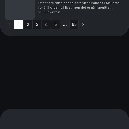
Etter flere tøffe hendelser flytter Marion til Mallorca
for å få orden på livet, men det er nå marerittet
begynner.Vil du annonsere i Avhørt? Ta kontakt med
29 Juni
41min
vår salgspartner Acast.Batong Media AS har ...
1
2
3
4
5
65
More pages