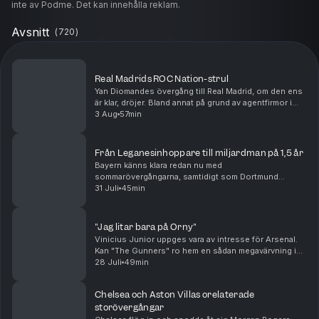
inte av Podme. Det kan innehålla reklam.
Avsnitt
(
720
)
Real Madrids ROC Nation-strul
Yan Diomandes övergång till Real Madrid, om den ens
är klar, dröjer. Bland annat på grund av agentfirmor i
osämja. Men oavsett om "Maxidel Management" har
3 Aug
57min
rätt eller fel så kan alla se att agenturen R...
Från Leganesinhoppare till miljardman på 1,5 år
Bayern känns klara redan nu med
sommarövergångarna, samtidigt som Dortmund
fortsätter jaga. Real Madrid plockar in Carlos Espi och
31 Juli
45min
inväntar både Yan Diomande och Rodri. Men hur bra är
egentligen denne...
"Jag litar bara på Orny"
Vinicius Junior uppges vara av intresse för Arsenal.
Kan "The Gunners" ro hem en sådan megavärvning i
sommar? Samtidigt verkar Real Madrid vara på väg att
28 Juli
49min
värva Yan Diomande framför ögonen på PSG. Äve...
Chelsea och Aston Villas orelaterade
storövergångar