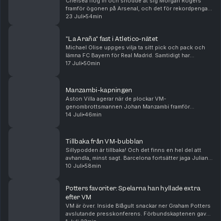
Chelsea flög in och snodde åt sig Morgan Rogers
framför ögonen på Arsenal, och det för rekordpengar.
Samtidigt verkar Alejandro Garnacho flytta i motsatt
23 Juli
54min
riktning till Aston Villa, givetvis utan någon...
"La Araña" fast i Atletico-nätet
Michael Olise uppges vilja ta sitt pick och pack och
lämna FC Bayern för Real Madrid. Samtidigt har
Atlético Madrid satt hårt mot hårt i Julian Alvarez
17 Juli
50min
försök att flytta till Barcelona. Arsenal värvar...
Manzambi-kapningen
Aston Villa agerar när de plockar VM-
genombrottsmannen Johan Manzambi framför
ögonen på Newcastle, som ser ut att gå mot en
14 Juli
46min
mardrömssommar. Samtidigt flyttar Youri Tielemans
från Villa till Manchester...
Tillbaka från VM-bubblan
Sillypodden är tillbaka! Och det finns en hel del att
avhandla, minst sagt. Barcelona fortsätter jaga Julian
Alvarez, Real Madrid har värvat allt möjligt
10 Juli
58min
Mourinhokompatibelt och Spurs har slagit trans...
Potters favoriter: Spelarna han hyllade extra
efter VM
VM är över. Inside Blågult snackar ner Graham Potters
avslutande presskonferens. Förbundskaptenen gav