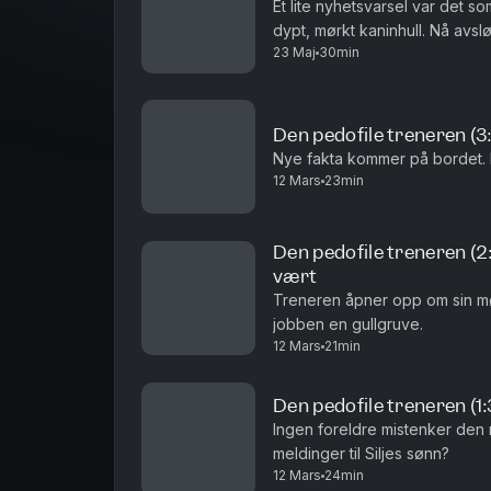
Et lite nyhetsvarsel var det s
dypt, mørkt kaninhull. Nå av
23 Maj
30min
764 opererer 
Den pedofile treneren (
Nye fakta kommer på bordet. K
12 Mars
23min
Den pedofile treneren (2:3
vært
Treneren åpner opp om sin m
jobben en gullgruve.
12 Mars
21min
Den pedofile treneren (1:
Ingen foreldre mistenker den
meldinger til Siljes sønn?
12 Mars
24min