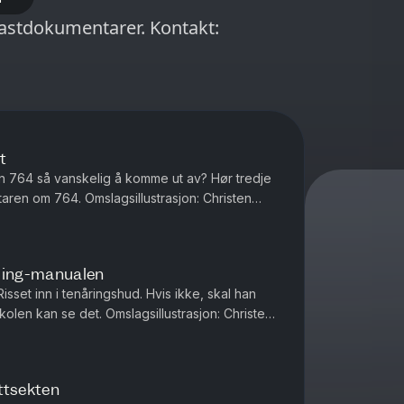
kumentarer. Kontakt:
t
n 764 så vanskelig å komme ut av? Hør tredje
sillustrasjon: Christen
oming-manualen
Risset inn i tenåringshud. Hvis ikke, skal han
Omslagsillustrasjon: Christen
ettsekten