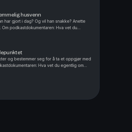
 hemmelig husvenn
n har gjort i dag? Og vil han snakke? Anette
 du
? Ane får livet snudd på h...
depunktet
rakter og bestemmer seg for å ta et oppgjør med
vet snudd på hodet n...