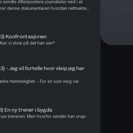
om sendte Aftenpostens journalister ned i et
slører denne dokumentaren hvordan nettsekten
i Norge. Omslagsillustrasjon: Christen...
3:3) Konfrontasjonen
an vi stole på det han sier?
) - Jeg vil fortelle hvor sleip jeg har
ørke hemmelighet. – For en som meg var
3) En ny trener i bygda
 nye treneren. Men hvorfor sender han snap-