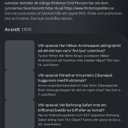
svenskar bemöter de många fördomar Emil Persson har om dom.
Lyssnarnas favoritavsnitt hittar du på https://www.fördomspodden.se
Hosted on Acast. See
Den här podcasten är hämtad från ett öppet RSS-flöde och publiceras
acast.com/privacy
for more information.
inte av Podme. Den kan innehålla reklam.
Avsnitt
(
323
)
VM-special: Har Håkan Andreasson aldrig tänkt
på att det kan vara ”fint ljus” utomhus?
Tycker When We Were Kings-poddaren Håkan
Andreasson att hummus inte smakar något? Blir han
ibland utskickad av sin fru för att köpa marschaller?
14 Juli
39min
Och har han svart bälte i att sitta i en brassestol på ...
VM-special: Föredrar Irma Helin Zibanejad
tuggummi med fruktsmak?
Anser expertkommentatorn Irma Helin Zibanejad att
Rute Stenugnsbageri är värt en egen resa? Har hon en
mamma som jobbar inom vården och en pappa som
7 Juli
31min
driver eget med cirka fyra anställda? Och förlorade...
VM-special: Vet Behrang Safari inte om
bifftomat består av biff eller av tomat?
Har ex-fotbollsspelaren och SVT-experten Behrang
Safari aldrig hört The Clash? Fanns det glow sticks på
hans bröllop? Och hittade han, morgonen efter att han
30 Juni
44min