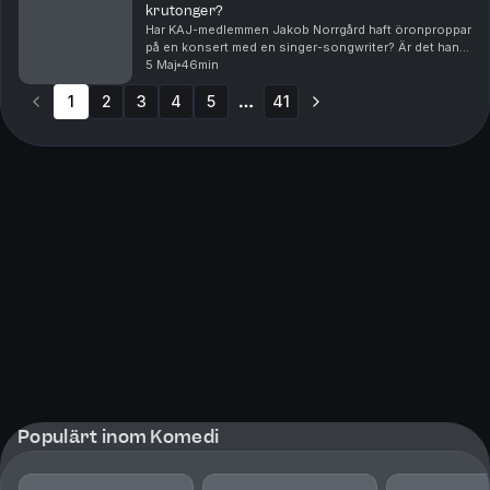
krutonger?
Har KAJ-medlemmen Jakob Norrgård haft öronproppar
på en konsert med en singer-songwriter? Är det han
inte vet om Pinocchios skapare Geppetto inte värt att
5 Maj
46min
veta? Och känner han någon som känner någon s...
1
2
3
4
5
41
More pages
Populärt inom Komedi