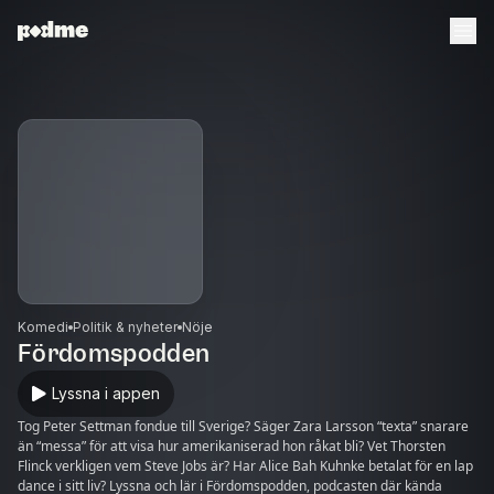
Komedi
Politik & nyheter
Nöje
Fördomspodden
Lyssna i appen
Tog Peter Settman fondue till Sverige? Säger Zara Larsson “texta” snarare
än “messa” för att visa hur amerikaniserad hon råkat bli? Vet Thorsten
Flinck verkligen vem Steve Jobs är? Har Alice Bah Kuhnke betalat för en lap
dance i sitt liv? Lyssna och lär i Fördomspodden, podcasten där kända