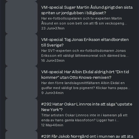
gått ut och kritiserat Jon Dahl Tomasson, ...
VM-special: Suger Martin Åslund girigt den sista
spriten ur jordgubben i bålglaset?
Har ex-fotbollsspelaren och tv-experten Martin
Ålsund en son som bett om att få sin veckopeng
inflationsjusterad? Var han initialt väldigt positiv till
23 Juni
37min
Erik Hamréns scarf? Och anser han att en bra res...
VM-special: Tog Jonas Eriksson eltandborsten
till Sverige?
Har SVT-experten och ex-fotbollsdomaren Jonas
Eriksson ett väldigt lättmemorerat och därmed bra
telefonnummer? Älskar han att gitarriffet i Status Quos
16 Juni
33min
”Whatever you want” går exakt likadant som sångm...
VM-special: Har Albin Ekdal aldrig hört ”Din tid
kommer” utan Otto Knows-remixen?
Har den förre landslagsmittfältaren Albin Ekdal en
gudfar med väldigt bra pigment? Klickar hans pappa
inte med ”Granens” pappa? Och stod han på samma
9 Juni
34min
studentflak som en kille som senare skulle komma a...
#292 Hatar Oskar Linnros inte att säga ”upstate
New York”?
Tittar artisten Oskar Linnros inte in i kameran på ett
enda av hans gamla klassfoton? Ligger han i
riskzonen för att börja måla? Och har hans son långt
12 Maj
46min
hår? Hosted on Acast. See acast.com/privacy for ...
#291 Får Jakob Norrgård ont i munnen av att äta