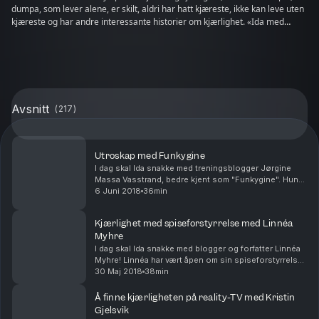
dumpa, som lever alene, er skilt, aldri har hatt kjæreste, ikke kan leve uten
kjæreste og har andre interessante historier om kjærlighet. «Ida med
hjertet i hånden» er produsert av Vrang Produksjon for Podme. Ansvarlig
redaktør er Kristin Ward Heimdal.
Avsnitt
(
217
)
Utroskap med Funkygine
I dag skal Ida snakke med treningsblogger Jørgine
Massa Vasstrand, bedre kjent som "Funkygine". Hun
hadde vært sammen med eksmannen sin i åtte år da
6 Juni 2018
36min
hun fant ut at han hadde vært notorisk utro. Hvorda...
Kjærlighet med spiseforstyrrelse med Linnéa
Myhre
I dag skal Ida snakke med blogger og forfatter Linnéa
Myhre! Linnéa har vært åpen om sin spiseforstyrrelse,
men i dag skal hun også snakke om noe hun ikke har
30 Maj 2018
38min
vært så åpen om, nemlig kjærligheten. Hvo...
Å finne kjærligheten på reality-TV med Kristin
Gjelsvik