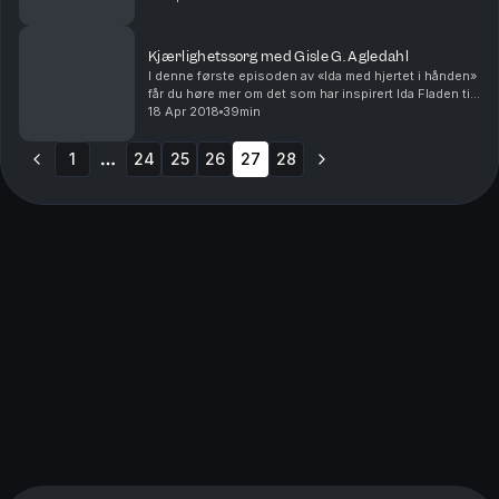
føles det å være på andre siden? Hvordan fø...
Kjærlighetssorg med Gisle G. Agledahl
I denne første episoden av «Ida med hjertet i hånden»
får du høre mer om det som har inspirert Ida Fladen til
å lage denne podkasten - et brudd som førte til en
18 Apr 2018
39min
bunnløs kjærlighetssorg. Journalist og ...
1
24
25
26
27
28
More pages