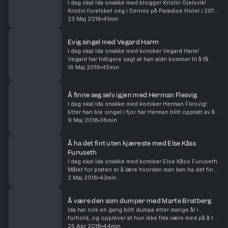
I dag skal Ida snakke med blogger Kristin Gjelsvik!
Kristin forelsket seg i Dennis på Paradise Hotel i 2012,
og nå er de forlovet. Hvordan er det å finne
23 Maj 2018
41min
kjærligheten på en så offentlig arena? Og hvor...
Evig singel med Vegard Harm
I dag skal Ida snakke med komiker Vegard Harm!
Vegard har tidligere sagt at han aldri kommer til å få
seg en kjæreste, og dette skal det snakkes om i dag.
16 Maj 2018
45min
Hvorfor tror Vegard at han kommer til å være ...
Å finne seg selv igjen med Herman Flesvig
I dag skal Ida snakke med komiker Herman Flesvig!
Etter han ble singel i fjor har Herman blitt opptatt av å
bli glad i seg selv igjen før han går inn i et nytt forhold,
9 Maj 2018
38min
og her har Ida mye å lære! Hv...
Å ha det fint uten kjæreste med Else Kåss
Furuseth
I dag skal Ida snakke med komiker Else Kåss Furuseth.
Målet for praten er å lære hvordan man kan ha det fint
alene, noe Ida fortsatt sliter med etter bruddet for
2 Maj 2018
43min
halvannet år siden. Else har vært s...
Å være den som dumper med Marte Bratberg
Ida har nok en gang blitt dumpa etter mange år i
forhold, og opplever at hun ikke fikk være med på å ta
beslutningen om at forholdet var over. Men - hvordan
25 Apr 2018
44min