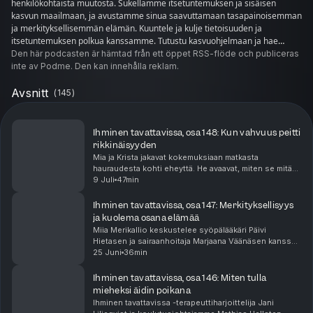
henkilökohtaista muutosta. Sukellamme itsetuntemuksen ja sisäisen
kasvun maailmaan, ja avustamme sinua saavuttamaan tasapainoisemman
ja merkityksellisemmän elämän. Kuuntele ja kulje tietoisuuden ja
itsetuntemuksen polkua kanssamme. Tutustu kasvuohjelmaan ja hae
mukaan osoitteessa ihminentavattavissa.fi
Den här podcasten är hämtad från ett öppet RSS-flöde och publiceras
inte av Podme. Den kan innehålla reklam.
Avsnitt
(
145
)
Ihminen tavattavissa, osa 148: Kun vahvuus peitti
rikkinäisyyden
Mia ja Krista jakavat kokemuksiaan matkasta
hauraudesta kohti eheyttä. He avaavat, miten se mitä
on pitänyt vahvuutena, onkin usein ollut tapa peittää
9 Juli
47min
omaa rikkinäisyyttä. Automaattiset selviytymiskei...
Ihminen tavattavissa, osa 147: Merkityksellisyys
ja kuolema osana elämää
Miia Merikallio keskustelee syöpälääkäri Päivi
Hietasen ja sairaanhoitaja Marjaana Väänäsen kanssa
merkityksellisyyden kokemuksista elämässä ja
25 Juni
36min
kuolemasta osana sitä. He pohtivat sitä mistä
merkitykse...
Ihminen tavattavissa, osa 146: Miten tulla
mieheksi äidin poikana
Ihminen tavattavissa -terapeuttiharjoittelija Jani