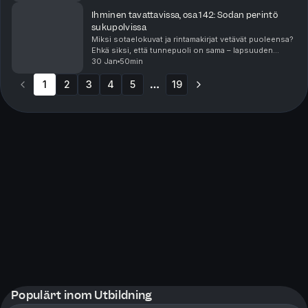
poissaoleva. Se voi rakentaa siltoja...
Ihminen tavattavissa, osa 142: Sodan perintö
sukupolvissa
Miksi sotaelokuvat ja rintamakirjat vetävät puoleensa?
Ehkä siksi, että tunnepuoli on sama – lapsuuden
turvattomuus ja rakkaudettomuus muistuttavat
30 Jan
50min
aikuisen rintamakokemuksia. Molemmat
1
2
3
traumatisoivat,...
4
5
19
More pages
Populärt inom Utbildning