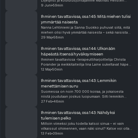
Liljeqvist ja koulutusjohtajamme Mathias Hellsten
käyvät avoimen keskustelun miehisyyden
9 Juni
59min
kokemisesta ja kehokuvasta. Molemmat jakavat
henkilökohtaisi...
Ihminen tavattavissa, osa 145: Mitä miehen tulisi
ymmärtää naisesta
Nanna Lehtiniemi ja Sanna Suokko puhuvat siitä, mitä
miehen olisi hyvä ymmärtää naisesta – sekä naisista
yleisesti että omasta kumppanistaan. He pohtivat,
29 Maj
58min
miten naisen syklinen luonne ja feminiinisyys...
Ihminen tavattavissa, osa 144: Ulkonäön
häpeästä itsensä hyväksymiseen
Ihminen tavattavissa -terapeuttiharjoittelija Christa
Porander ja meikkitaiteilija Iina Laine sukeltavat häpeän
monitahoiseen maailmaan – tunteeseen, joka vaikuttaa
12 Maj
50min
elämäämme usein huomaamatta. He jak...
Ihminen tavattavissa, osa 143: Lemmikin
menettämisen suru
Suomessa on noin 700 000 koiraa, ja jokaisesta
niistä joudutaan joskus luopumaan. Silti lemmikin
menettämisestä johtuva suru on aihe, josta vaietaan
27 Feb
46min
tai jota vähätellään. "Sehän on vaan koira, osta uu...
Ihminen tavattavissa, osa 143: Nähdyksi
tulemisen pelko
Milloin viimeksi joku todella katsoi sinua – ei vain
vilkaissut ohimennen, vaan näki sinut? Katse voi olla
hyväksyvä tai moittiva, lämmin tai kylmä, läsnäoleva tai
13 Feb
39min