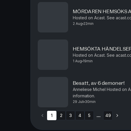
MÖRDAREN HEMSÖKS A
Hosted on Acast. See acast.co
2 Aug
22min
HEMSÖKTA HÄNDELSER
Hosted on Acast. See acast.co
1 Aug
19min
Besatt, av 6 demoner!
Anneliese Michel Hosted on A
information.
29 Juli
30min
1
2
3
4
5
49
More pages