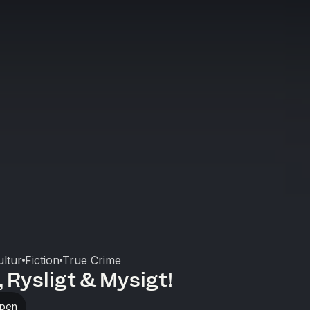
ltur
Fiction
True Crime
, Rysligt & Mysigt!
ppen