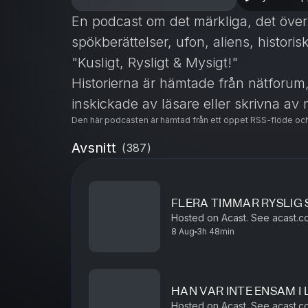
En podcast om det märkliga, det övern
spökberättelser, ufon, aliens, histori
"Kusligt, Rysligt & Mysigt!"
Historierna är hämtade från nätforum,
inskickade av läsare eller skrivna av 
Den här podcasten är hämtad från ett öppet RSS-flöde och
Glöm ej att lämna ett omdöme! =)
Om du vill kontakta mig kan du göra d
Avsnitt
(
387
)
instagram, men helst instagram.
Instagram: realrask
FLERA TIMMAR RYSLIG 
Mail: samarbeten@carlfredrikalexand
Hosted on Acast. See acast.co
Hosted on Acast. See
acast.com/pr
8 Aug
3h 48min
HAN VAR INTE ENSAM I 
Hosted on Acast. See acast.co