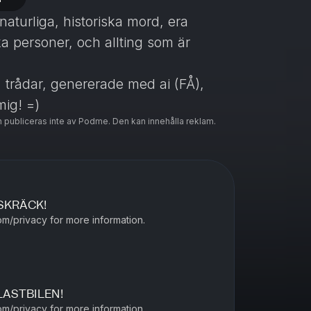
aturliga, historiska mord, era
ska personer, och allting som är
 trådar, genererade med ai (FÅ),
mig! =)
 publiceras inte av Podme. Den kan innehålla reklam.
et antingen via email eller
SKRÄCK!
errask.se
m/privacy for more information.
ivacy
for more information.
LASTBILEN!
m/privacy for more information.