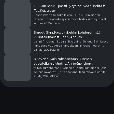
OP: Kun pankki päätti kysyä neuvoa nuorilta ft.
Tea Koivujuuri
Tässä jaksossa sukellamme OP:n uudenlaiseen
tapaan tehdä asiakasymmärrystä todeksi rekrytoimalla
neuvonantajiksi 15-19 -vuotiaita nuoria. OP:n Group
4 Juni 2025
33min
Marketing Lead Tea Koivujuuri kertoo, miten työsken...
Smuuti Skin: Kasvuraketiksi kohderyhmää
kuuntelemalla ft. Jenni Ahokas
Jenni Ahokkaan kosmetiikkabrändi Smuuti Skin kasvoi
kahdessa vuodessa kahdeksan miljoonan euron
liikevaihtoon, ja Smuutin maailmanvalloitus on
28 Maj 2025
22min
edennyt nyt Pohjoismaista myös Iso-Britanniaan.
Tässä jak...
3 Kaveria: Näin rakennetaan Suomen
suositelluin brändi ft. Anne Giersberg
Miten rakennetaan Suomen suositelluin brändi, joka
on niin rakastettu, että saa faneiltaan rakkauskirjeitä? 3
Kaveria on tehnyt monta asiaa eri tavalla kuin
21 Maj 2025
33min
kuluttajatuotteiden parissa suuremmissa yri...