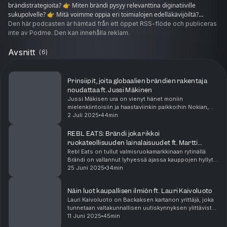
brändistrategioita? 👉 Miten brändi pysyy relevanttina diginatiiville
sukupolvelle? 👉 Mitä voimme oppia eri toimialojen edelläkävijöiltä?
Podcastin hostina toimii Bängerin perustaja ja toimitusjohtaja Eija
Den här podcasten är hämtad från ett öppet RSS-flöde och publiceras
Gerlander. Tutustu Bängeriin: www.bangeri.com
inte av Podme. Den kan innehålla reklam.
Avsnitt
(
6
)
Prinsiipit, joita globaalien brändien rakentaja
noudattaa ft. Jussi Mäkinen
Jussi Mäkisen ura on vienyt hänet moniin
mielenkiintoisiin ja haastaviinkin paikkoihin Nokian,
Rovion ja Varjon markkinoinnin parissa. Vaikka
2 Juli 2025
44min
työnantajat ovat olleet suomalaisia, on työ kuitenkin
aina...
REBL EATS: Brändi joka rikkoi
ruokateollisuuden lainalaisuudet ft. Martti
Paatela
Rebl Eats on tullut valmisruokamarkkinaan rytinällä.
Brändi on vallannut lyhyessä ajassa kauppojen hyllyt
ja saanut lihansyöjätkin ihastumaan
25 Juni 2025
34min
kasvisruokiin. Tässä jaksossa Rebl Eatsin co-founder
Martt...
Näin luot kaupallisen ilmiön ft. Lauri Kaivoluoto
Lauri Kaivoluoto on Backaksen kartanon yrittäjä, joka
tunnetaan valtakunnallisen uutiskynnyksen ylittävistä
ilmiöistä.Lauri on saanut ihmiset jahtaamaan joukolla
11 Juni 2025
45min
laskiaispullia, tehnyt lavatansseista ...