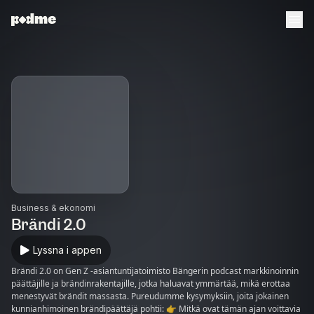
Business & ekonomi
Brändi 2.0
Lyssna i appen
Brändi 2.0 on Gen Z -asiantuntijatoimisto Bängerin podcast markkinoinnin
päättäjille ja brändinrakentajille, jotka haluavat ymmärtää, mikä erottaa
menestyvät brändit massasta. Pureudumme kysymyksiin, joita jokainen
kunnianhimoinen brändipäättäjä pohtii: 👉 Mitkä ovat tämän ajan voittavia