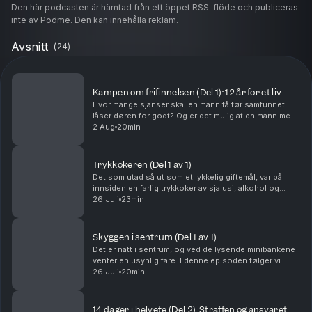
Den här podcasten är hämtad från ett öppet RSS-flöde och publiceras
inte av Podme. Den kan innehålla reklam.
Avsnitt
(
24
)
Kampen om frifinnelsen (Del 1): 12 år for et liv
Hvor mange sjanser skal en mann få før samfunnet
låser døren for godt? Og er det mulig at en mann med
et rulleblad «svart som natten» faktisk snakker sant?I
2 Aug
20min
denne serien skal vi følge Niklas, og hans ...
Trykkokeren (Del 1 av 1)
Det som utad så ut som et lykkelig giftemål, var på
innsiden en farlig trykkoker av sjalusi, alkohol og
økonomisk maktbalanse. Det får sønnene oppleve på
26 Juli
23min
nært hold.Ansvarlig redaktør for Batong Media ...
Skyggen i sentrum (Del 1 av 1)
Det er natt i sentrum, og ved de lysende minibankene
venter en usynlig fare. I denne episoden følger vi
saken mot Amina, som sammen med flere andre
26 Juli
20min
kvinner ble anklaget for å systematisk loppe
berused...
14 dager i helvete (Del 2): Straffen og ansvaret