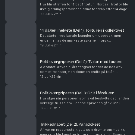
Hva blir straffen for å begå tortur i Norge? Hvorfor ble
ikke gjerningspersonene dømt for drap etter 14 dager
med systematisk tortur? Del 2 av 2Ansvarlig redaktør
19 Juli
22min
for Batong Media er Stein Morten Lier...
14 dager i helvete (Del 1): Torturen i kollektivet
Det starter med banale krangler om oppvask, men
ender i en av de mørkeste sakene i norsk
rettshistorie. I denne episoden av Dømt følger vi de
19 Juli
22min
14 dagene Frode ble holdt fanget og systematisk
torturert ...
Politiovergriperen (Del 2): Tvilen med tauene
Aktoratet krevde ni års fengsel for det de beskrev
som et monster, men dommen endte på to år .
Hvordan er det mulig? Denne episoden forklarer
12 Juli
22min
bærebjelken i norsk rettssikkerhet: beviskravet og
prinsip...
Politiovergriperen (Del 1): Gris i fåreklær
Hva skjer når personen som skal beskytte deg, er den
virkelige trusselen? I denne episoden går vi inn i
mørket til Geir, en erfaren og respektert politimann
12 Juli
19min
som systematisk fant kvinner i sårbare livs...
Trikkedrapet (Del 2): Paradokset
Ali var en ressurssterk gutt som drømte om musikk,
men som ble knust av tortur og borgerkrig i Somalia.