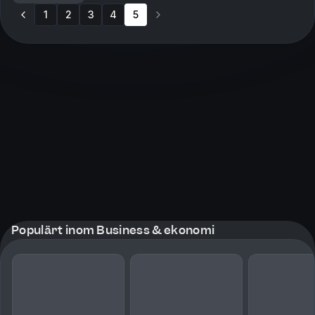
1
2
3
4
5
Populärt inom Business & ekonomi