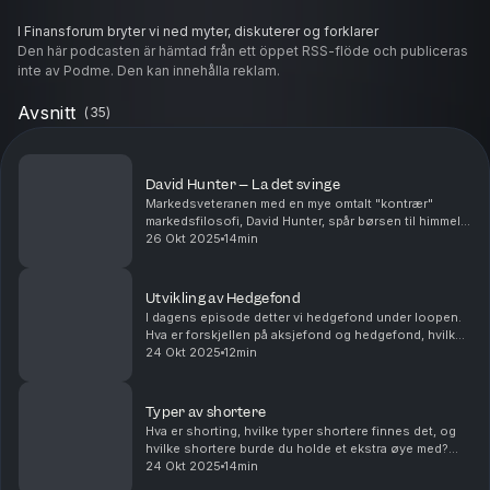
I Finansforum bryter vi ned myter, diskuterer og forklarer
mekanismene i markedet, og ikke minst, svarer på spørsmålene fra
Den här podcasten är hämtad från ett öppet RSS-flöde och publiceras
våre seere og lyttere. Har du spørsmål, eller er det noen temaer du
inte av Podme. Den kan innehålla reklam.
grubler over? Ikke nøl med å sende det inn til
tvtips@finansavisen.no
Avsnitt
, også kan det bli temaet for neste
(
35
)
Hosted on Acast. See
acast.com/privacy
for more information.
David Hunter – La det svinge
Markedsveteranen med en mye omtalt "kontrær"
markedsfilosofi, David Hunter, spår børsen til himmels
– men det først etter en lang og hard vinter i
26 Okt 2025
14min
aksjemarkedet. Markedsutsiktene hans settes under
loo...
Utvikling av Hedgefond
I dagens episode detter vi hedgefond under loopen.
Hva er forskjellen på aksjefond og hedgefond, hvilke
typer hedgefond finnes det, og hvordan velger du
24 Okt 2025
12min
riktig? Dette og mye mye mer får du svar på i d...
Typer av shortere
Hva er shorting, hvilke typer shortere finnes det, og
hvilke shortere burde du holde et ekstra øye med?
Dette og mye mye mer får du svar på i dagens episode
24 Okt 2025
14min
av FinansForum.Har du spørsmål, eller er de...