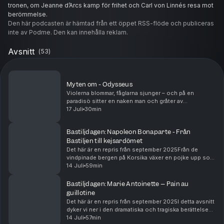
tronen, om Jeanne d’Arcs kamp för frihet och Carl von Linnés resa mot
berömmelse.
Den här podcasten är hämtad från ett öppet RSS-flöde och publiceras
inte av Podme. Den kan innehålla reklam.
Avsnitt
(
53
)
Myten om - Odysseus
Violerna blommar, fåglarna sjunger – och på en
paradisö sitter en naken man och gråter av
hemlängtan. Det här är Myten om Odysseus: den
17 Juli
30min
listige kungen av Ithaka som efter Trojas fall ger sig ut
på en ...
Bastiljdagen: Napoleon Bonaparte - Från
Bastiljen till kejsardömet
Det här är en repris från september 2025Från de
vindpinade bergen på Korsika växer en pojke upp som
snart ska sätta hela Europa i brand. Hans namn är
14 Juli
59min
Napoleon Bonaparte – en man vars skarpa intelligen...
Bastiljdagen: Marie Antoinette – Pain au
guillotine
Det här är en repris från september 2025I detta avsnitt
dyker vi ner i den dramatiska och tragiska berättelsen
om Marie Antoinette tillsammans med författaren
14 Juli
57min