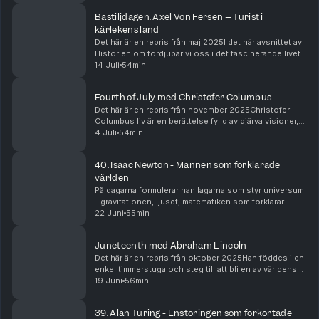
Herman Lindqvist. Från hennes privilegier...
Bastiljdagen: Axel Von Fersen – Turist i
kärlekens land
Det här är en repris från maj 2025I det här avsnittet av
Historien om fördjupar vi oss i det fascinerande livet
hos Axel von Fersen – mannen som försökte rädda
14 Juli
54min
den franska kungafamiljen mitt i revolut...
Fourth of July med Christofer Columbus
Det här är en repris från november 2025Christofer
Columbus liv är en berättelse fylld av djärva visioner,
envis jakt på okända horisonter och dramatiska
4 Juli
54min
vändpunkter som förändrade världshistorien. Frå...
40. Isaac Newton - Mannen som förklarade
världen
På dagarna formulerar han lagarna som styr universum
- gravitationen, ljuset, matematiken som förklarar
planeternas dans. Men bakom låsta dörrar, i hemliga
22 Juni
55min
laboratorier fyllda av rök och kvicksilver, ...
Juneteenth med Abraham Lincoln
Det här är en repris från oktober 2025Han föddes i en
enkel timmerstuga och steg till att bli en av världens
mest beundrade ledare. Abraham Lincoln, den
19 Juni
56min
sextonde presidenten i USA, ledde sitt land gen...
39. Alan Turing - Enstöringen som förkortade