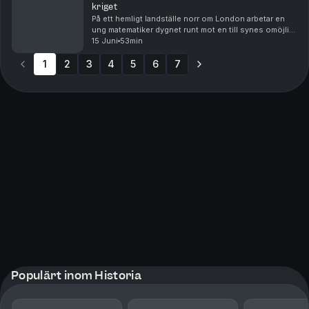
kriget
På ett hemligt landställe norr om London arbetar en
ung matematiker dygnet runt mot en till synes omöjlig
uppgift, att knäcka nazisternas oknäckbara kod. Hans
15 Juni
53min
maskiner surrar genom nätterna medan tysk...
1
2
3
4
5
6
7
Populärt inom Historia