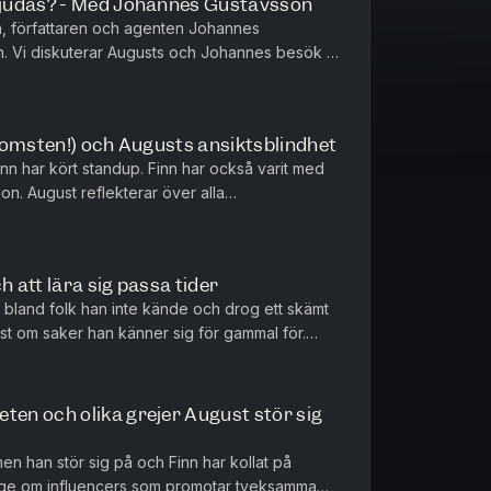
judas? - Med Johannes Gustavsson
n, författaren och agenten Johannes
. Vi diskuterar Augusts och Johannes besök i
 hur sociala medier har förändrat...
komsten!) och Augusts ansiktsblindhet
inn har kört standup. Finn har också varit med
on. August reflekterar över alla
a artisters entourage.
h att lära sig passa tider
 bland folk han inte kände och drog ett skämt
ust om saker han känner sig för gammal för.
n och har ansträngt si...
en och olika grejer August stör sig
men han stör sig på och Finn har kollat på
ge om influencers som promotar tveksamma