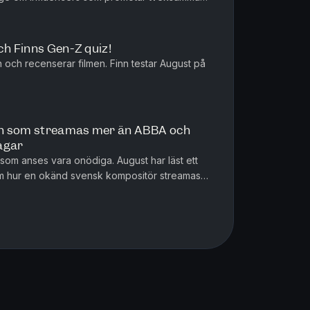
ch Finns Gen-Z quiz!
n och recenserar filmen. Finn testar August på
en som streamas mer än ABBA och
agar
r som anses vara onödiga. August har läst ett
m hur en okänd svensk kompositör streamas
usikskapare.