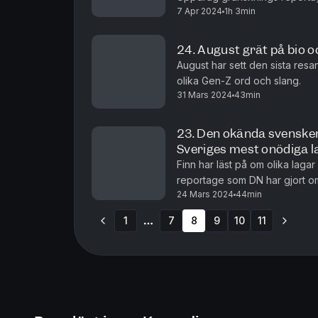
7 Apr 2024
1h 3min
gambling-grejer.
24. August grät på bio o
August har sett den sista resa
olika Gen-Z ord och slang.
31 Mars 2024
43min
23. Den okända svensk
Sveriges mest onödiga l
Finn har läst på om olika laga
reportage som DN har gjort o
24 Mars 2024
44min
mer än någon annan svensk m
1
7
8
9
10
11
More pages