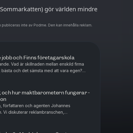
 (Sommarkatten) gör världen mindre
 publiceras inte av Podme. Den kan innehålla reklam.
 jobb och Finns företagarskola
nde. Vad är skillnaden mellan enskild firma
t bästa och det sämsta med att vara egen?
gaste extrajobben han haft.
ng och hur maktbarometern fungerar -
son
n, författaren och agenten Johannes
. Vi diskuterar reklambranschen,
maktbarometern och hur det går till när man skriver sin första bok. Johann...