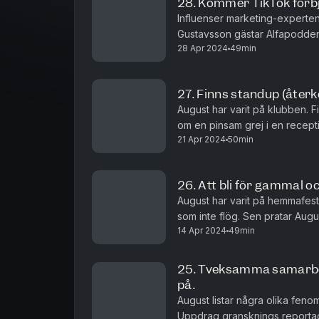
28. Kommer TikTok förb
Influenser marketing-experte
Gustavsson gästar Alfapodden
28 Apr 2024
49min
riksdagen, TikToks framtid och
27. Finns standup (åter
August har varit på klubben. F
om en pinsam grej i en recepti
21 Apr 2024
50min
"hangarounds" som ingår i olik
26. Att bli för gammal oc
August har varit på hemmafest
som inte flög. Sen pratar Aug
14 Apr 2024
49min
Finn ska börja med standup ige
25. Tveksamma samarbet
på.
August listar några olika feno
Uppdrag gransknings reporta