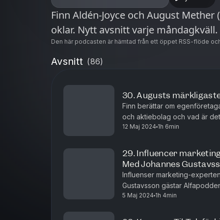
appen
Finn Aldén-Joyce och August Mether
oklar. Nytt avsnitt varje måndagkväll.
Den här podcasten är hämtad från ett öppet RSS-flöde och
Avsnitt
(
86
)
30. Augusts märkligaste
Finn berättar om egenföretaga
och aktiebolag och vad är de
12 Maj 2024
1h 6min
August berättar om dom märkli
29. Influencer marketi
Med Johannes Gustavs
Influenser marketing-experte
Gustavsson gästar Alfapodden
5 Maj 2024
1h 4min