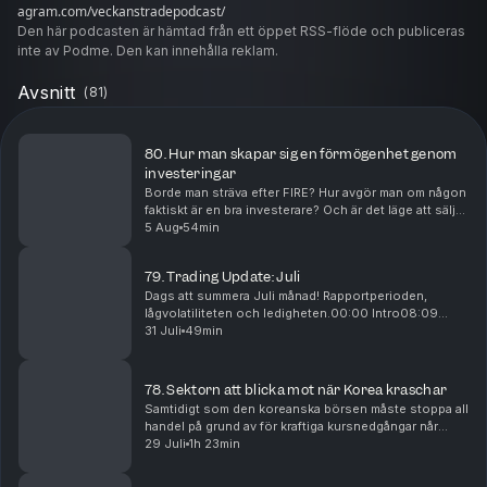
agram.com/veckanstradepodcast/
Den här podcasten är hämtad från ett öppet RSS-flöde och publiceras
inte av Podme. Den kan innehålla reklam.
Avsnitt
(
81
)
80. Hur man skapar sig en förmögenhet genom
investeringar
Borde man sträva efter FIRE? Hur avgör man om någon
faktiskt är en bra investerare? Och är det läge att sälja
sina Investor-aktier nu när investmentbolaget handlas
5 Aug
54min
till en premie?00:00 Intro: FIRE 10:...
79. Trading Update: Juli
Dags att summera Juli månad! Rapportperioden,
lågvolatiliteten och ledigheten.00:00 Intro08:09
Rapportperioden: insiderhandel, Vitec och Lime18:25
31 Juli
49min
Lammhult och Advenica: rapporter mitt på dagen22:21
D...
78. Sektorn att blicka mot när Korea kraschar
Samtidigt som den koreanska börsen måste stoppa all
handel på grund av för kraftiga kursnedgångar når
svenska verkstadsbolag nya rekordnivåer. Kenneth
29 Juli
1h 23min
Dart utlöser budplikt i Evolution, och en bekant ...