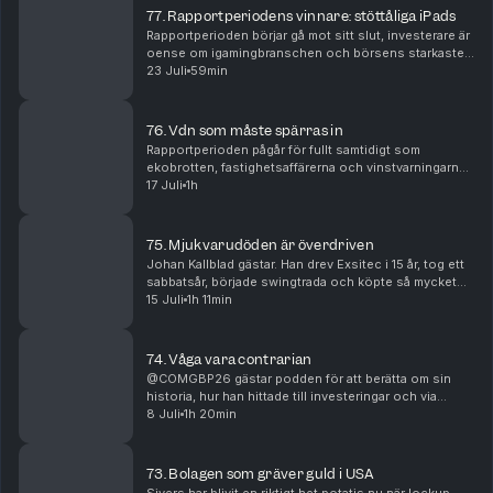
77. Rapportperiodens vinnare: stöttåliga iPads
Rapportperioden börjar gå mot sitt slut, investerare är
oense om igamingbranschen och börsens starkaste
segment stöttåliga iPads överraskar. 00:00 Intro11:45
23 Juli
59min
Rugvista15:14 Munters, Micronic & NCAB20:2...
76. Vdn som måste spärras in
Rapportperioden pågår för fullt samtidigt som
ekobrotten, fastighetsaffärerna och vinstvarningarna
fortsätter.00:00 Intro01:54 MSAB: omvänd
17 Juli
1h
vinstvarning 15:43 EQL Pharma: anställd gripen för
insiderbr...
75. Mjukvarudöden är överdriven
Johan Kallblad gästar. Han drev Exsitec i 15 år, tog ett
sabbatsår, började swingtrada och köpte så mycket
Upsales att han ringde vd:n för att käbbla om
15 Juli
1h 11min
kassaflödet. Nu tar han över som vd.Vi går igen...
74. Våga vara contrarian
@COMGBP26 gästar podden för att berätta om sin
historia, hur han hittade till investeringar och via
Warren Buffets lärdomar tog sig från ingenting till att
8 Juli
1h 20min
ha avkastat 25% CAGR de senaste 15 åren.00:0...
73. Bolagen som gräver guld i USA