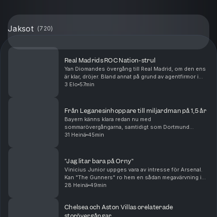
Jaksot
(
720
)
Real Madrids ROC Nation-strul
Yan Diomandes övergång till Real Madrid, om den ens
är klar, dröjer. Bland annat på grund av agentfirmor i
osämja. Men oavsett om "Maxidel Management" har
3 Elo
57min
rätt eller fel så kan alla se att agenturen R...
Från Leganesinhoppare till miljardman på 1,5 år
Bayern känns klara redan nu med
sommarövergångarna, samtidigt som Dortmund
fortsätter jaga. Real Madrid plockar in Carlos Espi och
31 Heinä
45min
inväntar både Yan Diomande och Rodri. Men hur bra är
egentligen denne...
"Jag litar bara på Orny"
Vinicius Junior uppges vara av intresse för Arsenal.
Kan "The Gunners" ro hem en sådan megavärvning i
sommar? Samtidigt verkar Real Madrid vara på väg att
28 Heinä
49min
värva Yan Diomande framför ögonen på PSG. Äve...
Chelsea och Aston Villas orelaterade
storövergångar