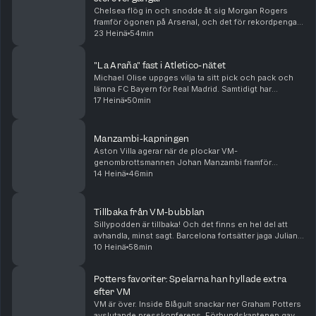
Chelsea flög in och snodde åt sig Morgan Rogers
framför ögonen på Arsenal, och det för rekordpengar.
Samtidigt verkar Alejandro Garnacho flytta i motsatt
23 Heinä
54min
riktning till Aston Villa, givetvis utan någon...
"La Araña" fast i Atletico-nätet
Michael Olise uppges vilja ta sitt pick och pack och
lämna FC Bayern för Real Madrid. Samtidigt har
Atlético Madrid satt hårt mot hårt i Julian Alvarez
17 Heinä
50min
försök att flytta till Barcelona. Arsenal värvar...
Manzambi-kapningen
Aston Villa agerar när de plockar VM-
genombrottsmannen Johan Manzambi framför
ögonen på Newcastle, som ser ut att gå mot en
14 Heinä
46min
mardrömssommar. Samtidigt flyttar Youri Tielemans
från Villa till Manchester...
Tillbaka från VM-bubblan
Sillypodden är tillbaka! Och det finns en hel del att
avhandla, minst sagt. Barcelona fortsätter jaga Julian
Alvarez, Real Madrid har värvat allt möjligt
10 Heinä
58min
Mourinhokompatibelt och Spurs har slagit trans...
Potters favoriter: Spelarna han hyllade extra
efter VM
VM är över. Inside Blågult snackar ner Graham Potters
avslutande presskonferens. Förbundskaptenen gav