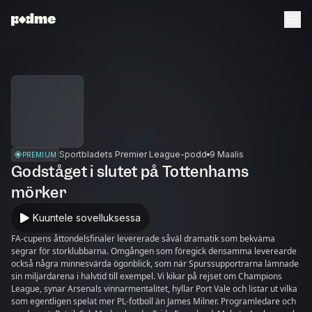
Sportbladets Premier League-podd
9 Maalis
PREMIUM
Godståget i slutet på Tottenhams
mörker
Kuuntele sovelluksessa
FA-cupens åttondelsfinaler levererade såväl dramatik som bekväma
segrar för storklubbarna. Omgången som föregick densamma leverearde
också några minnesvärda ögonblick, som när Spurssupportrarna lämnade
sin miljardarena i halvtid till exempel. Vi kikar på rejset om Champions
League, synar Arsenals vinnarmentalitet, hyllar Port Vale och listar ut vilka
som egentligen spelat mer PL-fotboll än James Milner. Programledare och