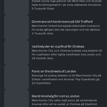
Dramat visste inga gränser när West Ham och Arsenal
hade brottningsmatch i de sista skälvande minuterna
av söndagens drabbning. För Arsenal fanns en titel
11 Touko
1h 10min
inom räckhåll och för West Ham en strid för l...
Dominans och kontrovers på Old Trafford
Manchester United besegrade ärkerivalen Liverpool
för andra gången den här säsongen och har därmed
matematiskt säkrat sin medverkan i nästa säsongs
4 Touko
1h 4min
Champions League. I botten tog Spurs en blytung
trea...
Vad betyder en cupfinal för Chelsea
Manchester City och Chelsea bokade sina biljetter till
FA-cupfinalen efter tighta semifinaler mot Leeds och
Southampton respektive. Vi pratar tränarbyten och
28 Huhti
1h 3min
brist på ledargestalter å ena sidan och e...
Panic on the streets of London
Blytunga tre poäng delades ut till Manchester City på
Etihad i seriefinalen mot Arsenal. Pep Guardiolas gäng
har därmed hämtat upp Arsenals försprång och får nu
20 Huhti
51min
anses som favoriter till titeln. Men äv...
Mardrömshelg för norra London
Manchester City satte rejäl press på serieledande
Arsenal efter att ha spelat ut Chelsea på Stamford