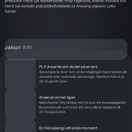
producent: Patrik Syk Medverkande: Frida Fagerlund, Makoto Asahara och
Patrik Syk Kontakt: podcast@aftonbladet.se Ansvarig utgivare: Lotta
Folcker
Jaksot
(
535
)
PLP Awards och slutet på en era
Säsongen är över och sista omgången bjöd varken på
dramatik eller oväntade vändningar. Däremot fick vi ta
avsked av några riktiga ikoner. Vi tar ut säsongens
25 Touko
1h 5min
bästa elva, listar bästa och sämsta värvni...
Arsenal vinner ligan
Manchester City räckte inte till mot ett europajagande
Bournemouth och trots ett sent mål av Haaland så
kunde Arsenal titulera sig ligavinnare med en omgång
20 Touko
52min
kvar. För ärkerivalen Tottenham är verkligh...
En hel säsong i ett enda moment