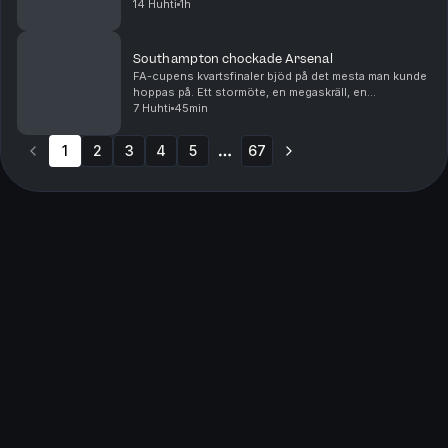
Bridge dagen efter Arsenal gått på pumpen hemma
14 Huhti
1h
mot ett inspirerat Bournemouth. I bottenstriden lyc...
Southampton chockade Arsenal
FA-cupens kvartsfinaler bjöd på det mesta man kunde
hoppas på. Ett stormöte, en megaskräll, en
straffläggning och en total överkörning. Patrik Syk
7 Huhti
45min
och Frida Fagerlund pratar om en guldklimp på
sydkust...
1
2
3
4
5
67
More pages