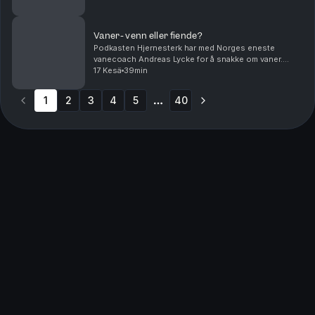
fordeler seg i samfunnet og påvirkes av økono...
Vaner- venn eller fiende?
Podkasten Hjernesterk har med Norges eneste
vanecoach Andreas Lycke for å snakke om vaner.
Hvorfor etablerer vi vaner som går på tvers av ønsket
17 Kesä
39min
om god helse? Med Lycke snakker Ole Petter og Mads
om v...
1
2
3
4
5
40
More pages