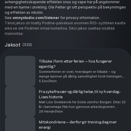
avhengighetsskapende effekten snus og vape har på ungdommer
med en hjerne i utvikling. Ole Petter gir sitt perspektiv på bekymringen
og effekten av nikotin.
See
omnystudio.com/listener
for privacy information.
Tämä jakso on lisätty Podme-palveluun avoimen RSS-syötteen kautta
eikä se ole Podmen omaa tuotantoa. Siksi jakso saattaa sisältää
mainontaa.
Jaksot
(
320
)
Tilbake i form etter ferien – hva fungerer
egentlig?
Sommerferien er over, hverdagen er tilbake – og
mange kjenner på dårlig samvittighet fordi treningen,
kostholdet og rutinene ikke ble helt som planlagt. I
5 Elo
31min
denne episoden tar vi utgangspunkt i en fersk...
Fra sykefravær og dårlig helse, til ny hverdag-
Lises historie
Møt Lise Snekkervik fra Sotra utenfor Bergen. Etter 22
år i barnehage fikk hun gjennom arbeidsgiveren
Læringsverkstedet tilbud om oppfølging fra en
29 Heinä
31min
helseveileder i Abel Helse. Lise forteller åpent om ...
Mitokondriene – derfor gir trening deg mer
energi