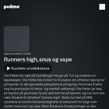
Hjernesterk
1 Huhti
Runners high, snus og vape
Kuuntele sovelluksessa
Ole Petter har vært på God Morgen Norge på Tv2 og snakket om
løpebølgen. Ole Petter ble invitert for å snakke om effekten løping har
på hjernen. Er det generelle perspektivet på løping i ferd med å løfte
seg fra prestasjon til helse- og mentalt velbehag? Ole Petter gir deg
en reprise på gevinsten fysisk aktivitet har på hjernen, og hva som kan
være årsaken til uttrykket "runners high". Mads har hørt på NRK
nyhetene at norske helsemyndigheter er bekymret for unge som
starter med snus og vape. Blant årsakene til bekymringen er den