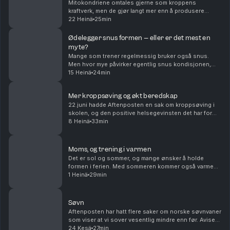
Mitokondriene omtales gjerne som kroppens
kraftverk, men de gjør langt mer enn å produsere
energi. Ny forskning tyder på at de kan spille en
22 Heinä
25min
sentral rolle i alt fra aldring og fysisk kapasitet til utv...
Ødelegger snus formen – eller er det mest en
myte?
Mange som trener regelmessig bruker også snus.
Men hvor mye påvirker egentlig snus kondisjonen,
prestasjonen og helsa? I denne episoden tar vi
15 Heinä
24min
utgangspunkt i et lytterspørsmål fra en mosjonist som
tre...
Mer kroppsøving og økt beredskap
22.juni hadde Aftenposten en sak om kroppsøving i
skolen, og den positive helsegevinsten det har for
individet- men også for samfunnets beredskapsevne.
8 Heinä
33min
Lenke Ungdom er slappere enn før. Nå tar regjeri...
Moms, og trening i varmen
Det er sol og sommer, og mange ønsker å holde
formen i ferien. Med sommeren kommer også varmen,
med mange som både kvier seg og er litt engstelige
1 Heinä
29min
for å trene i varmt vær. Ole Petter forklarer hvordan...
Søvn
Aftenposten har hatt flere saker om norske søvnvaner
som viser at vi sover vesentlig mindre enn før. Avisen
har også publisert en sak om hvordan søvnvaner
24 Kesä
27min