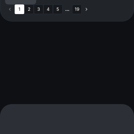
ladd pistol og en rifle i sekken. Han har en pl...
1
2
3
4
5
19
More pages