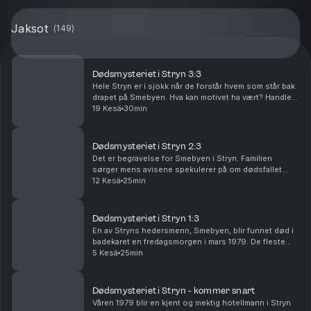
Jaksot
(
149
)
Dødsmysteriet i Stryn 3:3
Hele Stryn er i sjokk når de forstår hvem som står bak
drapet på Smebyen. Hva kan motivet ha vært? Handlet
det om penger, eller noe helt annet? Produsert av
19 Kesä
30min
Fenomen for Podme. Ansvarlig redaktør er ...
Dødsmysteriet i Stryn 2:3
Det er begravelse for Smebyen i Stryn. Familien
sørger mens avisene spekulerer på om dødsfallet
skyldes en ulykke eller et drap. En ung
12 Kesä
25min
forsikringsagent oppdager en merkelig livsforsikring.
Produsert...
Dødsmysteriet i Stryn 1:3
En av Stryns hedersmenn, Smebyen, blir funnet død i
badekaret en fredagsmorgen i mars 1979. De fleste
regner med at det er en ulykke, men da kona kommer
5 Kesä
25min
hjem ser hun noe mistenkelig på soverommet. Pr...
Dødsmysteriet i Stryn - kommer snart
Våren 1979 blir en kjent og mektig hotellmann i Stryn