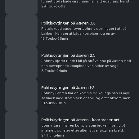
funnet død i badekaret hjemme i sitt eget hus. Først
tror politiet at det dreier seg om et tragisk uhell. Men
29 Touko
59s
så begynner detaljene å skurre. «Dø...
Politiskytingen på Jæren 3:3
Pistolskudd suser over Johnny som ligger flatt på
bakken. Han ser at både kompisen og en av
politibetjentene blir truffet av skudd. Johnny forsøker
15 Touko
26min
å hjelpe, men blir arrestert i alt kaoset som oppstå...
Politiskytingen på Jæren 2:3
Johnny kjører rundt i bil på småveiene på Jæren med
den bevæpnede kompisen ved siden av seg i
passasjersetet. Johnnys håp er at de skal møte en
8 Touko
24min
politipatrulje på veien. Det gjør de. Møtet blir fatalt....
Politiskytingen på Jæren 1:3
Johnny Jahren har en kompis og kollega han er mye
sammen med. Kompisen er snill og omtenksom, men
han er også opptatt av konspirasjonsteorier og
1 Touko
29min
overnaturlige fenomener. En sen romjulskveld i 2024
stå...
Politiskytingen på Jæren - kommer snart
Jonny Jaren har en kompis som bruker mye tid på
internett og leter etter alternative fakta. En kveld
dukker kompisen hans opp på døren til Jonny, med en
24 Huhti
1min