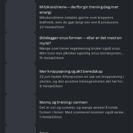
helseveileder i Abel Helse. Lise forteller åpent om ...
Mitokondriene – derfor gir trening deg mer
energi
Mitokondriene omtales gjerne som kroppens
kraftverk, men de gjør langt mer enn å produsere
energi. Ny forskning tyder på at de kan spille en
22 Heinä
25min
sentral rolle i alt fra aldring og fysisk kapasitet til utv...
Ødelegger snus formen – eller er det mest en
myte?
Mange som trener regelmessig bruker også snus.
Men hvor mye påvirker egentlig snus kondisjonen,
prestasjonen og helsa? I denne episoden tar vi
15 Heinä
24min
utgangspunkt i et lytterspørsmål fra en mosjonist som
tre...
Mer kroppsøving og økt beredskap
22.juni hadde Aftenposten en sak om kroppsøving i
skolen, og den positive helsegevinsten det har for
individet- men også for samfunnets beredskapsevne.
8 Heinä
33min
Lenke Ungdom er slappere enn før. Nå tar regjeri...
Moms, og trening i varmen
Det er sol og sommer, og mange ønsker å holde
formen i ferien. Med sommeren kommer også varmen,
med mange som både kvier seg og er litt engstelige
1 Heinä
29min
for å trene i varmt vær. Ole Petter forklarer hvordan...