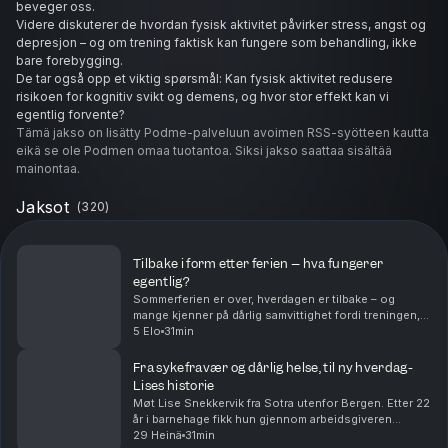
beveger oss.
Videre diskuterer de hvordan fysisk aktivitet påvirker stress, angst og
depresjon – og om trening faktisk kan fungere som behandling, ikke
bare forebygging.
De tar også opp et viktig spørsmål: Kan fysisk aktivitet redusere
risikoen for kognitiv svikt og demens, og hvor stor effekt kan vi
egentlig forvente?
Mads og Ole Petter er også innom et interessant sidespor: Hva sier
Tämä jakso on lisätty Podme-palveluun avoimen RSS-syötteen kautta
forskningen om fysisk aktivitet og sykefravær i arbeidslivet – er
eikä se ole Podmen omaa tuotantoa. Siksi jakso saattaa sisältää
sammenhengen så godt dokumentert som vi tror?
mainontaa.
Til slutt inviterer de lyttere som er opptatt av-og jobber med-
sykefravær til konferansen ABEL-Connect 7. mai på Oslo Event Hub,,
Jaksot
(
320
)
hvor der er fokus på nærvær, helse og sykefravær. Lyttere av
Hjernesterk kan gå inn på
connect.abelhelse.no
– og bruke
rabattkoden HJERNESTERK for å få to-for-en på billetter.
Tilbake i form etter ferien – hva fungerer
See
omnystudio.com/listener
for privacy information.
egentlig?
Sommerferien er over, hverdagen er tilbake – og
mange kjenner på dårlig samvittighet fordi treningen,
kostholdet og rutinene ikke ble helt som planlagt. I
5 Elo
31min
denne episoden tar vi utgangspunkt i en fersk...
Fra sykefravær og dårlig helse, til ny hverdag-
Lises historie
Møt Lise Snekkervik fra Sotra utenfor Bergen. Etter 22
år i barnehage fikk hun gjennom arbeidsgiveren
Læringsverkstedet tilbud om oppfølging fra en
29 Heinä
31min