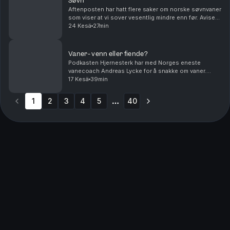
Søvn
Aftenposten har hatt flere saker om norske søvnvaner
som viser at vi sover vesentlig mindre enn før. Avisen
har også publisert en sak om hvordan søvnvaner
24 Kesä
27min
fordeler seg i samfunnet og påvirkes av økono...
Vaner- venn eller fiende?
Podkasten Hjernesterk har med Norges eneste
vanecoach Andreas Lycke for å snakke om vaner.
Hvorfor etablerer vi vaner som går på tvers av ønsket
17 Kesä
39min
om god helse? Med Lycke snakker Ole Petter og Mads
om v...
1
2
3
4
5
40
More pages