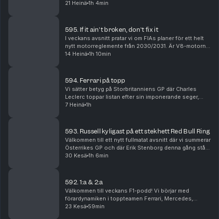
underhållning. Janne står för betygen där Kimi
21 Heinä
1h 4min
Antonelli som väntat får högt sådant. Vidare blickar vi
framå...
595. If it ain't broken, don't fix it
I veckans avsnitt pratar vi om FIAs planer för ett helt
nytt motorreglemente från 2030/2031. Är V8-motorn
på väg tillbaka, vad händer med hybriderna och kan
14 Heinä
1h 10min
tankning göra comeback i Formel 1? Vi går i...
594. Ferrari på topp
Vi sätter betyg på Storbritanniens GP där Charles
Leclerc toppar listan efter sin imponerande seger,
samtidigt som Ferrari, Red Bull, Williams och
7 Heinä
1h
tävlingsledningen hamnar i fokus efter en
händelserik...
593. Russell kyligast på ett stekhett Red Bull Ring
Välkommen till ett nytt fullmatat avsnitt där vi summerar
Österrikes GP och där Erik Stenborg denna gång står
för betygen. Vi analyserar Ferraris svajiga form,
30 Kesä
1h 6min
Russells viktiga seger, Red Bulls uppgra...
592. 1:a & 2:a
Välkommen till veckans F1-podd! Vi börjar med
förardynamiken i toppteamen Ferrari, Mercedes,
McLaren och Red Bull. Vem är egentligen etta och tvåa
23 Kesä
59min
i respektive team, har rollerna förändrats under säs...