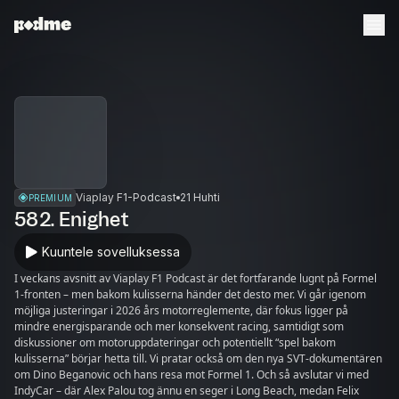
Viaplay F1-Podcast
21 Huhti
PREMIUM
582. Enighet
Kuuntele sovelluksessa
I veckans avsnitt av Viaplay F1 Podcast är det fortfarande lugnt på Formel
1-fronten – men bakom kulisserna händer det desto mer. Vi går igenom
möjliga justeringar i 2026 års motorreglemente, där fokus ligger på
mindre energisparande och mer konsekvent racing, samtidigt som
diskussioner om motoruppdateringar och potentiellt “spel bakom
kulisserna” börjar hetta till. Vi pratar också om den nya SVT-dokumentären
om Dino Beganovic och hans resa mot Formel 1. Och så avslutar vi med
IndyCar – där Alex Palou tog ännu en seger i Long Beach, medan Felix