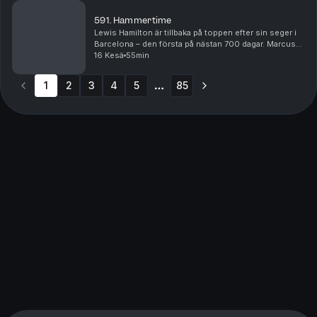
591. Hammertime
Lewis Hamilton är tillbaka på toppen efter sin seger i
Barcelona – den första på nästan 700 dagar. Marcus
Ericsson analyserar Hamiltons formbesked och delar
16 Kesä
55min
ut sina betyg efter helgens Formel 1-lopp, ...
1
2
3
4
5
85
More pages