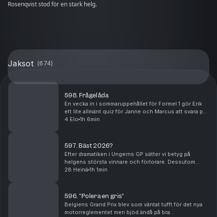
Rosenqvist stod för en stark helg.
Jaksot
(
674
)
598. Frågelåda
En vecka in i sommaruppehållet för Formel 1 gör Erik
ett lite allmänt quiz för Janne och Marcus att svara på.
Blir dessutom frågor till både Janne och Marcus av
4 Elo
1h 6min
lite mer personlig natur. De hinner äve...
597. Bäst 2026?
Efter dramatiken i Ungerns GP sätter vi betyg på
helgens största vinnare och förlorare. Dessutom
förklarar vi vad Formel 1 omtalade "summer shutdown"
28 Heinä
1h 1min
egentligen innebär – varför hela utvecklingsarbete...
596. "Polera en gris"
Belgiens Grand Prix blev som väntat tufft för det nya
motorreglementet men bjöd ändå på bra