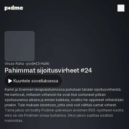
Viisas Raha -podi
23 Huhti
Pahimmat sijoitusvirheet #24
Kuuntele sovelluksessa
Karrin ja Svennen terapiaistunnossa puhutaan tänään sijoitusvirheistä.
He kertovat, millaisiin virheisiin he ovat itse sortuneet pitkän
sijoitusuransa aikana ja ennen kaikkea, ovatko he oppineet virheistään
jotakin. Tule mukaan istuntoon, jotta sinä voit välttää samat virheet.
Tämä jakso on lisätty Podme-palveluun avoimen RSS-syötteen kautta
eikä se ole Podmen omaa tuotantoa. Siksi jakso saattaa sisältää
mainontaa.