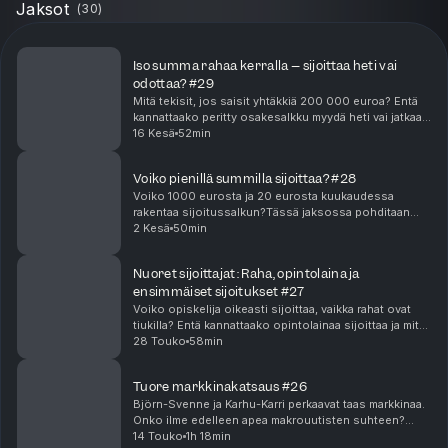
Jaksot
(
30
)
Iso summa rahaa kerralla – sijoittaa heti vai
odottaa? #29
Mitä tekisit, jos saisit yhtäkkiä 200 000 euroa? Entä
kannattaako peritty osakesalkku myydä heti vai jatkaa
sijoittamista?Tässä jaksossa keskustellaan siitä, mitä
16 Kesä
52min
suuren perinnön, osakesalkun tai muun...
Voiko pienillä summilla sijoittaa? #28
Voiko 1000 eurosta ja 20 eurosta kuukaudessa
rakentaa sijoitussalkun?Tässä jaksossa pohditaan
käytännön esimerkkien kautta, voiko pienillä summilla
2 Kesä
50min
rakentaa tuottavan sijoitussalkun ja mitä haasteita ...
Nuoret sijoittajat: Raha, opintolaina ja
ensimmäiset sijoitukset #27
Voiko opiskelija oikeasti sijoittaa, vaikka rahat ovat
tiukilla? Entä kannattaako opintolainaa sijoittaa ja mitä
riskejä siihen liittyy?Nuoret sijoittajat -
28 Touko
58min
erikoisjaksossa puhutaan nuorten sijoittamis...
Tuore markkinakatsaus #26
Björn-Svenne ja Karhu-Karri perkaavat taas markkinaa.
Onko ilme edelleen apea makrouutisten suhteen?
Podissa ihmetellään tarkemmin, mitä ihmettä
14 Touko
1h 18min