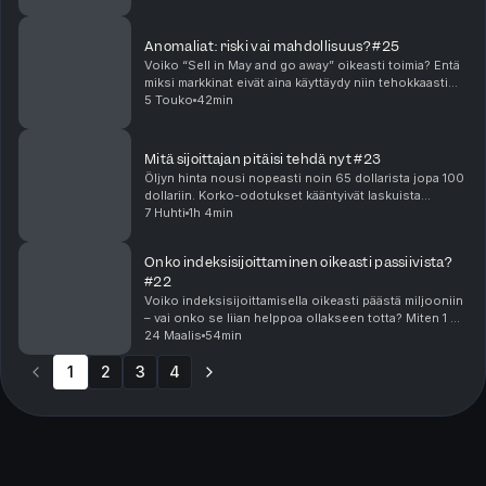
Tokmannissa tapahtuu? Finanssisektorilla on myös
monenl...
Anomaliat: riski vai mahdollisuus? #25
Voiko “Sell in May and go away” oikeasti toimia? Entä
miksi markkinat eivät aina käyttäydy niin tehokkaasti
kuin teoriassa pitäisi?Tässä jaksossa pureudutaan
5 Touko
42min
markkina-anomalioihin ja siihen, mitä ne k...
Mitä sijoittajan pitäisi tehdä nyt #23
Öljyn hinta nousi nopeasti noin 65 dollarista jopa 100
dollariin. Korko-odotukset kääntyivät laskuista
koronnostoihin. Silti pörssi on tullut alas vain
7 Huhti
1h 4min
muutamia prosentteja – miksi?Tässä jaksossa pure...
Onko indeksisijoittaminen oikeasti passiivista?
#22
Voiko indeksisijoittamisella oikeasti päästä miljooniin
– vai onko se liian helppoa ollakseen totta? Miten 1 %-
yksikön kuluero voi tarkoittaa miljoonia euroja pitkällä
24 Maalis
54min
aikavälillä? Ja onko passiivinen...
1
2
3
4