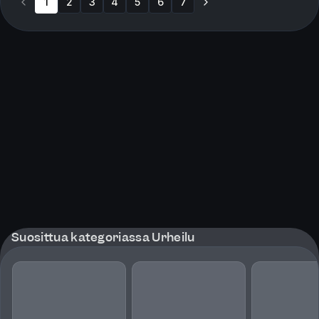
1
2
3
illassa grande catastrophe.L...
4
5
6
7
Suosittua kategoriassa Urheilu