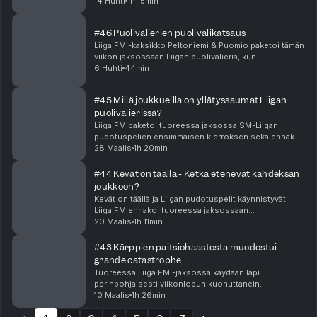
Ennakkosuosikit rynnivät välieriin, mutta miksi KalPan
14 Huhti
1h 15min
suoritus puolivälierissä jäi niin kesyksi? K...
#46 Puolivälierien puolivälikatsaus
Liiga FM -kaksikko Peltoniemi & Puomio paketoi tämän
viikon jaksossaan Liigan puolivälieriä, kun
ottelusarjoja on pelattu 3-4 ottelun verran.Menevätkö
6 Huhti
44min
ennakkosuosikit menojaan vai kampeaako joku altav...
#45 Millä joukkueilla on yllätyssaumat Liigan
puolivälierissä?
Liiga FM paketoi tuoreessa jaksossa SM-Liigan
pudotuspelien ensimmäisen kierroksen sekä ennakoi
alkavat puolivälierät läpikotaisin! Millä joukkueilla on
28 Maalis
1h 20min
yllätyssaumat Liigan puolivälierissä? Jyräävätk...
#44 Kevät on täällä - Ketkä etenevät kahdeksan
joukkoon?
Kevät on täällä ja Liigan pudotuspelit käynnistyvät!
Liiga FM ennakoi tuoreessa jaksossaan
pudotuspelien ensimmäisen kierroksen suuntaviivoja
20 Maalis
1h 11min
sekä niputtaa yhteen runkosarjan päätöskierrosten
sekä kul...
#43 Kärppien paitsiohaastosta muodostui
grande catastrophe
Tuoreessa Liiga FM -jaksossa käydään läpi
perinpohjaisesti viikonlopun kuohuttanein
puheenaihe, kun Kärppien suorittamasta
10 Maalis
1h 26min
paitsiohaastosta muodostui Hämeenlinnan lauantai-