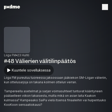
Liiga FM
23 Huhti
#48 Välierien välitilinpäätös
Kuuntele sovelluksessa
Liiga FM pureutuu tuoreessa jaksossaan jääkiekon SM-Liigan välieriin,
kun ottelusarjoja on takana kolmen ottelun verran.
Tampereella asetelmat ja sarjan voimasuhteet tuntuvat kääntyneen
päälaelleen viikon takaisesta, mutta mikä on asian laita Kaakon
kulmassa? Kampeaako SaiPa vielä itsensä finaaleihin vai huipentuuko
KooKoon sensaatiokausi?