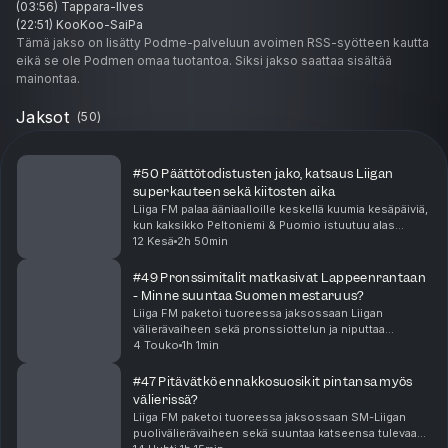
(03:56) Tappara-Ilves
(22:51) KooKoo-SaiPa
Tämä jakso on lisätty Podme-palveluun avoimen RSS-syötteen kautta
eikä se ole Podmen omaa tuotantoa. Siksi jakso saattaa sisältää
mainontaa.
Jaksot
(
50
)
#50 Päättötodistusten jako, katsaus Liigan
superkauteen sekä kiitosten aika
Liiga FM palaa ääniaalloille keskellä kuumia kesäpäiviä,
kun kaksikko Peltoniemi & Puomio istuutuu alas
paketoimaan kuluneen Liiga-kauden! Jaksossa
12 Kesä
2h 50min
jokaiselle Liiga-joukkueelle jaetaan päättötodistus ...
#49 Pronssimitalit matkasivat Lappeenrantaan
- Minne suuntaa Suomen mestaruus?
Liiga FM paketoi tuoreessa jaksossaan Liigan
välierävaiheen sekä pronssiottelun ja niputtaa
kuluneen kauden Ilveksen sekä SaiPan osalta.Lisäksi
4 Touko
1h 1min
jaksossa pureudutaan tietysti myös Tapparan ja
KooKoon v...
#47 Pitävätkö ennakkosuosikit pintansa myös
välierissä?
Liiga FM paketoi tuoreessa jaksossaan SM-Liigan
puolivälierävaiheen sekä suuntaa katseensa tulevaan.