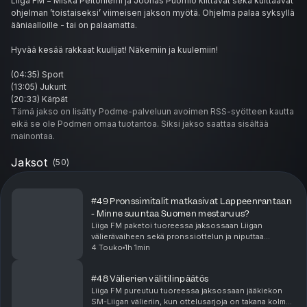
Liiga FM = Miska Peltoniemi ja Joonas Puomio kiittävät sekä kuittaavat
ohjelman ’toistaiseksi’ viimeisen jakson myötä. Ohjelma palaa syksyllä
ääniaalloille - tai on palaamatta.
Hyvää kesää rakkaat kuulijat! Näkemiin ja kuulemiin!
(04:35) Sport
(13:05) Jukurit
(20:33) Kärpät
(29:45) TPS
Tämä jakso on lisätty Podme-palveluun avoimen RSS-syötteen kautta
(38:17) HIFK
eikä se ole Podmen omaa tuotantoa. Siksi jakso saattaa sisältää
(49:48) Kiekko-Espoo
mainontaa.
(55:29) JYP
(63:43) Lukko
Jaksot
(
50
)
(72:52) HPK
(83:38) Pelicans
(90:51) Ässät
#49 Pronssimitalit matkasivat Lappeenrantaan
(98:38) KalPa
- Minne suuntaa Suomen mestaruus?
(111:39) Ilves
Liiga FM paketoi tuoreessa jaksossaan Liigan
(125:00) SaiPa
välierävaiheen sekä pronssiottelun ja niputtaa
(133:52) KooKoo
kuluneen kauden Ilveksen sekä SaiPan osalta.Lisäksi
4 Touko
1h 1min
jaksossa pureudutaan tietysti myös Tapparan ja
(143:14) Tappara
KooKoon v...
(154:09) Jokerit
#48 Välierien välitilinpäätös
Liiga FM pureutuu tuoreessa jaksossaan jääkiekon
SM-Liigan välieriin, kun ottelusarjoja on takana kolmen