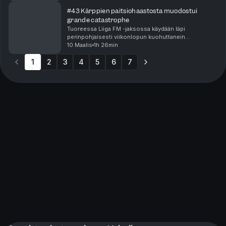
sekä niputtaa yhteen runkosarjan päätöskierrosten
sekä kul...
#43 Kärppien paitsiohaastosta muodostui
grande catastrophe
Tuoreessa Liiga FM -jaksossa käydään läpi
perinpohjaisesti viikonlopun kuohuttanein
puheenaihe, kun Kärppien suorittamasta
10 Maalis
1h 26min
paitsiohaastosta muodostui Hämeenlinnan lauantai-
1
2
3
illassa grande catastrophe.L...
4
5
6
7