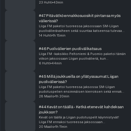
ottelun verran.Tampereella asetelmat ja sarjan
23 Huhti
43min
voimasuhteet tuntuvat kääntyneen päälaelleen vii...
#47 Pitävätkö ennakkosuosikit pintansa myös
välierissä?
Liiga FM paketoi tuoreessa jaksossaan SM-Liigan
puolivälierävaiheen sekä suuntaa katseensa tulevaan.
Ennakkosuosikit rynnivät välieriin, mutta miksi KalPan
14 Huhti
1h 15min
suoritus puolivälierissä jäi niin kesyksi? K...
#46 Puolivälierien puolivälikatsaus
Liiga FM -kaksikko Peltoniemi & Puomio paketoi tämän
viikon jaksossaan Liigan puolivälieriä, kun
ottelusarjoja on pelattu 3-4 ottelun verran.Menevätkö
6 Huhti
44min
ennakkosuosikit menojaan vai kampeaako joku altav...
#45 Millä joukkueilla on yllätyssaumat Liigan
puolivälierissä?
Liiga FM paketoi tuoreessa jaksossa SM-Liigan
pudotuspelien ensimmäisen kierroksen sekä ennakoi
alkavat puolivälierät läpikotaisin! Millä joukkueilla on
28 Maalis
1h 20min
yllätyssaumat Liigan puolivälierissä? Jyräävätk...
#44 Kevät on täällä - Ketkä etenevät kahdeksan
joukkoon?
Kevät on täällä ja Liigan pudotuspelit käynnistyvät!
Liiga FM ennakoi tuoreessa jaksossaan
pudotuspelien ensimmäisen kierroksen suuntaviivoja
20 Maalis
1h 11min