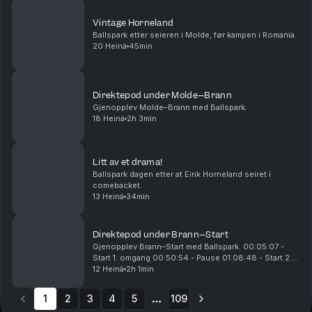
Vintage Horneland
Ballspark etter seieren i Molde, før kampen i Romania.
20 Heinä
45min
Direktepod under Molde–Brann
Gjenopplev Molde–Brann med Ballspark.
18 Heinä
2h 3min
Litt av et drama!
Ballspark dagen etter at Eirik Horneland seiret i
comebacket.
13 Heinä
34min
Direktepod under Brann–Start
Gjenopplev Brann–Start med Ballspark. 00:05:07 -
Start 1. omgang 00:50:54 - Pause 01:08:48 - Start 2.
omgang 01:16:04 - 0-1 til Start 01:31:20 - 1-1 til Brann
12 Heinä
2h 1min
01:53:09 - 2-1 til Brann
1
2
3
4
5
109