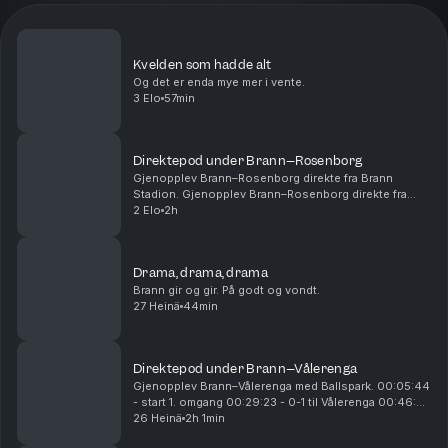
Kvelden som hadde alt
Og det er enda mye mer i vente.
3 Elo
57min
Direktepod under Brann–Rosenborg
Gjenopplev Brann–Rosenborg direkte fra Brann
Stadion. Gjenopplev Brann–Rosenborg direkte fra
Brann Stadion. 00:14:54 - Start 1. omgang 00:28:15 -
2 Elo
2h
Mål! 1-0 Castro 01:01:00 - Pause 01:05:00 - Start
2....
Drama, drama, drama
Brann gir og gir. På godt og vondt.
27 Heinä
44min
Direktepod under Brann–Vålerenga
Gjenopplev Brann–Vålerenga med Ballspark. 00:05:44
- start 1. omgang 00:29:23 - 0-1 til Vålerenga 00:46:25
- 0-2 til Vålerenga 00:54:26 - 0-3 til Vålerenga
26 Heinä
2h 1min
00:55:25 - pause 01:10:15 - start 2. omgan...