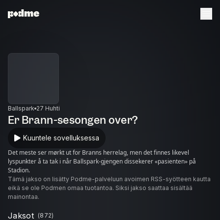
Ballspark
27 Huhti
Er Brann-sesongen over?
Kuuntele sovelluksessa
Det meste ser mørkt ut for Branns herrelag, men det finnes likevel
lyspunkter å ta tak i når Ballspark-gjengen dissekerer «pasienten» på
Stadion.
Tämä jakso on lisätty Podme-palveluun avoimen RSS-syötteen kautta
eikä se ole Podmen omaa tuotantoa. Siksi jakso saattaa sisältää
mainontaa.
Jaksot
(
872
)