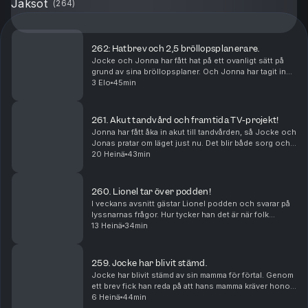
Jaksot
(
264
)
262: Hatbrev och 2,5 bröllopsplanerare.
Jocke och Jonna har fått hat på ett ovanligt sätt på
grund av sina bröllopsplaner. Och Jonna har tagit in
2,5 bröllopsplanerare för att hinna med allt innan de
3 Elo
45min
ska förnya sina löften.
261. Akut tandvård och framtida TV-projekt!
Jonna har fått åka in akut till tandvården, så Jocke och
Jonas pratar om läget just nu. Det blir både sorg och
glädje, och Jocke berättar om framtida TV-projekt.
20 Heinä
43min
260. Lionel tar över podden!
I veckans avsnitt gästar Lionel podden och svarar på
lyssnarnas frågor. Hur tycker han det är när folk
kommer fram och tar kort? Och hur är det att följa med
13 Heinä
34min
på Jockes konserter?
259. Jocke har blivit stämd.
Jocke har blivit stämd av sin mamma för förtal. Genom
ett brev fick han reda på att hans mamma kräver honom
på 50.000 kr. Hur känns det? Och hur påverkas han?
6 Heinä
44min