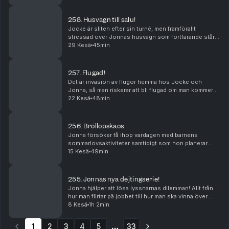
258. Husvagn till salu!
Jocke är sliten efter sin turné, men framförallt
stressad över Jonnas husvagn som fortfarande står
kvar vid huset. Han försöker sälja den i podden,
29 Kesä
45min
samtidigt som han är rädd för vad Jonna ska säga.
257. Flugad!
Det är invasion av flugor hemma hos Jocke och
Jonna, så man riskerar att bli flugad om man kommer
på besök. Jonna hävdar att Jocke är mest fåfäng i
22 Kesä
48min
familjen, och Jonas hittar på ett nytt artistnamn ti...
256. Bröllopskaos.
Jonna försöker få ihop vardagen med barnens
sommarlovsaktiviteter samtidigt som hon planerar
bröllopet. Hjärnan är mos och stressen över att hinna
15 Kesä
49min
är brutal. Jonas hjälper på sitt egna lilla vis. Och ...
255. Jonnas nya dejtingserie!
Jonna hjälper att lösa lyssnarnas dilemman! Allt från
hur man flirtar på jobbet till hur man ska vinna över
svärmor. Och Jonas kläcker århundradets programidé!
8 Kesä
1h 2min
1
2
3
4
5
33