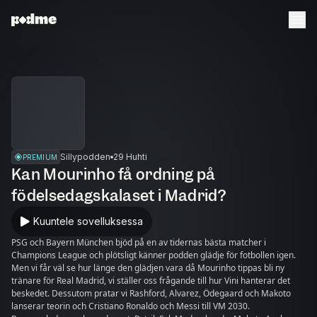
Sillypodden
29 Huhti
PREMIUM
Kan Mourinho få ordning på
födelsedagskalaset i Madrid?
Kuuntele sovelluksessa
PSG och Bayern München bjöd på en av tidernas bästa matcher i
Champions League och plötsligt känner podden glädje för fotbollen igen.
Men vi får väl se hur länge den glädjen vara då Mourinho tippas bli ny
tränare för Real Madrid, vi ställer oss frågande till hur Vini hanterar det
beskedet. Dessutom pratar vi Rashford, Alvarez, Ödegaard och Makoto
lanserar teorin och Cristiano Ronaldo och Messi till VM 2030.