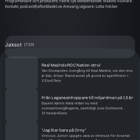
Programledare och producent: Patrik Syk Medverkande: Makoto Asahara
Kontakt: podcast@aftonbladet.se Ansvarig utgivare: Lotta Folcker
Jaksot
(
720
)
Real Madrids ROC Nation-strul
Yan Diomandes övergång till Real Madrid, om den ens
är klar, dröjer. Bland annat på grund av agentfirmor i
osämja. Men oavsett om "Maxidel Management" har
3 Elo
57min
rätt eller fel så kan alla se att agenturen R...
Från Leganesinhoppare till miljardman på 1,5 år
Bayern känns klara redan nu med
sommarövergångarna, samtidigt som Dortmund
fortsätter jaga. Real Madrid plockar in Carlos Espi och
31 Heinä
45min
inväntar både Yan Diomande och Rodri. Men hur bra är
egentligen denne...
"Jag litar bara på Orny"
Vinicius Junior uppges vara av intresse för Arsenal.