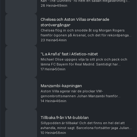
Kan "The Gunners" ro hem en sådan megavärvning i
sommar? Samtidigt verkar Real Madrid vara på väg att
28 Heinä
49min
värva Yan Diomande framför ögonen på PSG. Äve...
Chelsea och Aston Villas orelaterade
storövergångar
Chelsea flög in och snodde åt sig Morgan Rogers
framför ögonen på Arsenal, och det för rekordpengar.
Samtidigt verkar Alejandro Garnacho flytta i motsatt
23 Heinä
54min
riktning till Aston Villa, givetvis utan någon...
"La Araña" fast i Atletico-nätet
Michael Olise uppges vilja ta sitt pick och pack och
lämna FC Bayern för Real Madrid. Samtidigt har
Atlético Madrid satt hårt mot hårt i Julian Alvarez
17 Heinä
50min
försök att flytta till Barcelona. Arsenal värvar...
Manzambi-kapningen
Aston Villa agerar när de plockar VM-
genombrottsmannen Johan Manzambi framför
ögonen på Newcastle, som ser ut att gå mot en
14 Heinä
46min
mardrömssommar. Samtidigt flyttar Youri Tielemans
från Villa till Manchester...
Tillbaka från VM-bubblan
Sillypodden är tillbaka! Och det finns en hel del att
avhandla, minst sagt. Barcelona fortsätter jaga Julian
Alvarez, Real Madrid har värvat allt möjligt
10 Heinä
58min