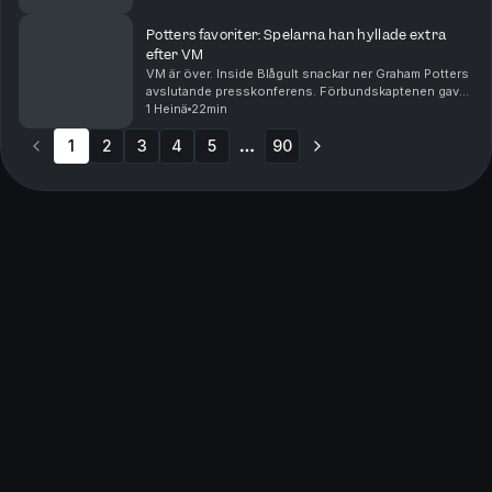
Mourinhokompatibelt och Spurs har slagit trans...
Potters favoriter: Spelarna han hyllade extra
efter VM
VM är över. Inside Blågult snackar ner Graham Potters
avslutande presskonferens. Förbundskaptenen gav
ett löfte om att han tränar Sverige fram till EM 2028.
1 Heinä
22min
Vågar man lita på det? Dessutom gav Potter ...
1
2
3
4
5
90
More pages