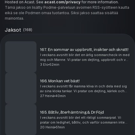
Hosted on Acast. See
acast.com/privacy
for more information.
Tämä jakso on lisätty Podme-palveluun avoimen RSS-syötteen kautta
eikä se ole Podmen omaa tuotantoa. Siksi jakso saattaa sisältää
mainontaa.
Jaksot
(
168
)
167. En sommar av uppbrott, insikter och skratt!
I veckans avsnitt blir det en ärlig sommarcheck-in med
mig och Manne. Vi pratar om dejting, uppbrott och vad
sommaren lärt oss hittills. Hur släpper man taget om
3 Elo
52min
det som inte blev, och kan man bibehål...
166. Monkan vet bäst!
I veckans avsnitt får mamma kliva in och dela med sig
av sina kloka tankar. Vi pratar om dejting, kärlek och
allt som hör till när känslorna får ta plats.Vi pratar
27 Heinä
40min
också om sommaren, om hur livet inte...
165. Båtliv, återhämtning & Dr.Föjd
I veckans avsnitt blir det ett riktigt sommarprat. Vi
pratar om ledighet, båtliv, och varför sommaren inte
längre känns som något som ställer min hälsoresa på
20 Heinä
51min
paus. För första gången känner jag mig tr...