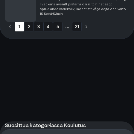
I veckans avsnitt pratar vi om mitt minst sagt
sprudlande kärleksliv, modet att våga dejta och varför
det ibland lönar sig att kasta sig ut på äventyr.Manne
15 Kesä
53min
blir inspirerad och bestämmer sig för att ö...
1
2
3
4
5
21
More pages
Suosittua kategoriassa Koulutus