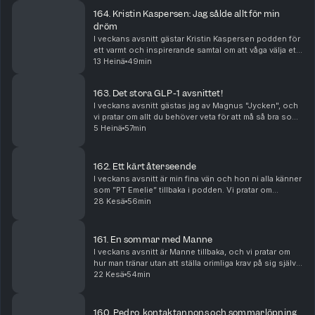
164. Kristin Kaspersen: Jag sålde allt för min
dröm
I veckans avsnitt gästar Kristin Kaspersen podden för
ett varmt och inspirerande samtal om att våga välja ett
liv som känns rätt. Kristin berättar om beslutet att sälja
13 Heinä
49min
sin lägenhet, köpa ett skärgård...
163. Det stora GLP-1 avsnittet!
I veckans avsnitt gästas jag av Magnus "Jycken", och
vi pratar om allt du behöver veta för att må så bra som
möjligt på GLP-1-medicin. Magnus delar med sig av
5 Heinä
57min
sina bästa råd utifrån sitt arbete som co...
162. Ett kärt återseende
I veckans avsnitt är min fina vän och hon ni alla känner
som ”PT Emelie” tillbaka i podden. Vi pratar om
hennes tredje graviditet och hur allt inte gick som
28 Kesä
56min
planerat. Ett brutet revben, drömmen om en ...
161. En sommar med Manne
I veckans avsnitt är Manne tillbaka, och vi pratar om
hur man tränar utan att ställa orimliga krav på sig själv.
Hur hittar man glädjen i rörelse igen när prestation,
22 Kesä
54min
måsten och dåligt samvete smyger ...
160. Pedro, kontaktannons och sommarlöpning