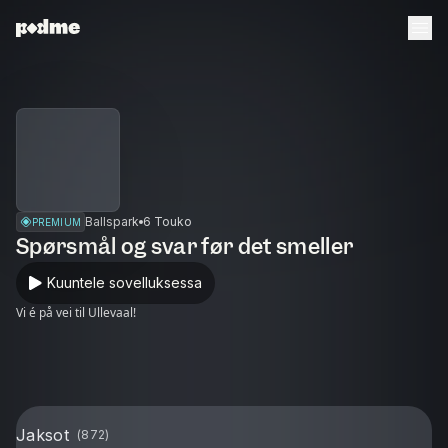
Ballspark
6 Touko
PREMIUM
Spørsmål og svar før det smeller
Kuuntele sovelluksessa
Vi é på vei til Ullevaal!
Jaksot
(
872
)