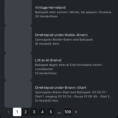
Vintage Horneland
Ballspark etter seieren i Molde, før kampen i Romania.
20 Heinä
45min
Direktepod under Molde–Brann
Gjenopplev Molde–Brann med Ballspark.
18 Heinä
2h 3min
Litt av et drama!
Ballspark dagen etter at Eirik Horneland seiret i
comebacket.
13 Heinä
34min
Direktepod under Brann–Start
Gjenopplev Brann–Start med Ballspark. 00:05:07 -
Start 1. omgang 00:50:54 - Pause 01:08:48 - Start 2.
omgang 01:16:04 - 0-1 til Start 01:31:20 - 1-1 til Brann
12 Heinä
2h 1min
01:53:09 - 2-1 til Brann
1
2
3
4
5
109