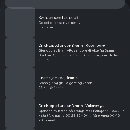
Kvelden som hadde alt
Og det er enda mye mer i vente.
3 Elo
57min
Direktepod under Brann–Rosenborg
Gjenopplev Brann–Rosenborg direkte fra Brann
Stadion. Gjenopplev Brann–Rosenborg direkte fra
Brann Stadion. 00:14:54 - Start 1. omgang 00:28:15 -
2 Elo
2h
Mål! 1-0 Castro 01:01:00 - Pause 01:05:00 - Start
2....
Drama, drama, drama
Brann gir og gir. På godt og vondt.
27 Heinä
44min
Direktepod under Brann–Vålerenga
Gjenopplev Brann–Vålerenga med Ballspark. 00:05:44
- start 1. omgang 00:29:23 - 0-1 til Vålerenga 00:46:25
- 0-2 til Vålerenga 00:54:26 - 0-3 til Vålerenga
26 Heinä
2h 1min
00:55:25 - pause 01:10:15 - start 2. omgan...