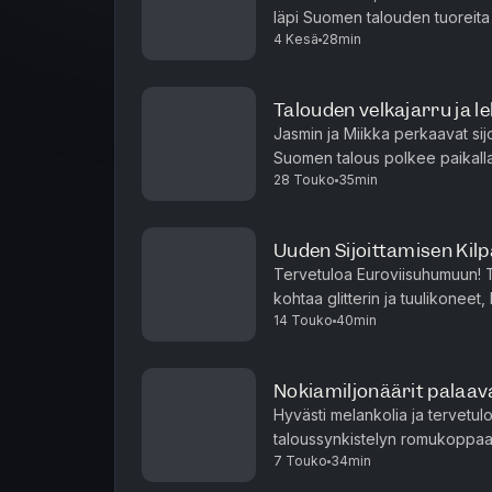
läpi Suomen talouden tuoreita 
4 Kesä
28min
kasvua. Aalto-yliopiston tutk
Aikaleimat
00:00 Rahapodi vai Paasipodi? Martin
Talouden velkajarru ja 
01:09 Katajanokan kundista kansanedu
Jasmin ja Miikka perkaavat sij
politiikkaan?
Suomen talous polkee paikallaa
28 Touko
35min
tulevaisuuteen.Suomalainen hyv
01:58 Salattu totuus vaurastumisesta 
03:19 Kaksi vuotta Arkadianmäellä: ”P
Uuden Sijoittamisen Kilp
05:35 Miten poliittiset päätökset ja k
Tervetuloa Euroviisuhumuun! T
08:45 Martinin omat poliittiset voitot j
kohtaa glitterin ja tuulikoneet
11:47 Showta ja tekstiviestipäätöksi
14 Touko
40min
ensimmäisen Uuden Sijoittamise
pieleen?
14:51 Miksi omistajaohjausministerin
Nokiamiljonäärit palaava
17:19 Talouskaasu vs. velkajarru: Ha
Hyvästi melankolia ja tervetulo
taloussynkistelyn romukoppaa
20:15 Sijoittajille tärkeät asiat: Osakes
7 Touko
34min
valonpilkkuja.Nokia on tehnyt hu
23:28 Eduskunnan sulatusuuni ja ka