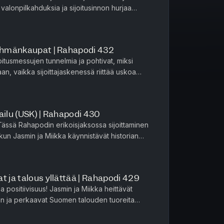
valonpilkahduksia ja sijoitusinnon hurjaa
imuksen mukaan Suomi on n...
 Paasi tekee paluun studioon!
lehmänkaupat | Rahapodi 432
stajaksi – Miten Martin päätyi
oitusmessujen tunnelmia ja pohtivat, miksi
n, vaikka sijoittajaskenessä riittää uskoa
invointiyritys Oura suun...
ja sijoitusuran mokat
olitiikka on vastenmielinen ammatti”
ailu (USK) | Rahapodi 430
ompromissit oikeasti syntyvät?
ässä Rahapodin erikoisjaksossa sijoittaminen
a Uniper-selvitys
, kun Jasmin ja Miikka käynnistävät historian
ä – Mikä Uniper-saagassa meni
n Kilpailun (USK).E...
 salkku on mahdoton paikka onnistua?
t ja talous yllättää | Rahapodi 429
llituksen kasvupäätökset syynissä
a positiivisuus! Jasmin ja Miikka heittävät
n ja perkaavat Suomen talouden tuoreita
äästötilin rajat ja vauvan säästötili
rjan paluun sijoittajien ...
nsanedustajien heikko