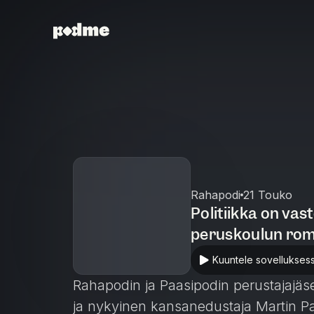
Rahapodi
21 Touko
Politiikka on va
peruskoulun rom
Rahapodi 431
Kuuntele sovellukses
Rahapodin ja Paasipodin perustajajä
ja nykyinen kansanedustaja Martin Pa