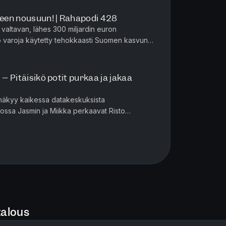
een nousuun! | Rahapodi 428
isesti vakavin moka, mitä tässä
valtavan, lähes 300 miljardin euron
nko varoja käytetty tehokkaasti Suomen kasvun
in ja Miikka lyövät tiskiin ...
in salkun vastaan?
an? Tasoluokat ja kynä & paperi
 – Pitäisikö potit purkaa ja jakaa
7
 näkyy kaikessa datakeskuksista
ouskasvuun?
sossa Jasmin ja Miikka perkaavat Risto
eskukset Suomen pelastuksena
kko Kianderin tuoreimpia ulostuloja: ova...
ritisoidaan turhaan?
tulevaisuuden moottorina
io – yrityssaneeraus vs. yhteiskunta
sinun pitäisi aloittaa se nyt?
iloikat
ijoitusvinkki kuulijoille
talous