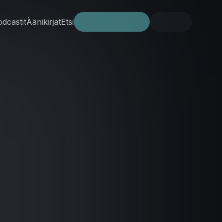
dcastit
Äänikirjat
Etsi
Kokeile ilmaiseksi
Kirjaudu