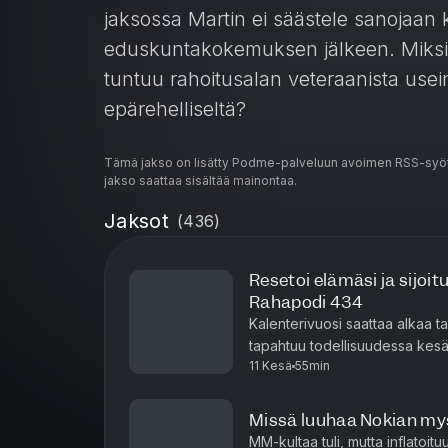
jaksossa Martin ei säästele sanojaa
eduskuntakokemuksen jälkeen. Miksi
tuntuu rahoitusalan veteraanista usein
epärehelliseltä?
Tämä jakso on lisätty Podme-palveluun avoimen RSS-syöt
Poliittisen shown lisäksi pureudumm
jakso saattaa sisältää mainontaa.
isoimpiin kipupisteisiin. Martin lauko
Jaksot
(
436
)
suunnasta ja peruskoulun tilasta, jot
vakavimmista virheistä. Toisaalta ka
Resetoi elämäsi ja sijoit
kasvuun: Miten tekoälyn megatrendi,
Rahapodi 434
tuplaaminen voivat pelastaa Suomen 
Kalenterivuosi saattaa alkaa t
koodaus" ja miksi jokaisen kuulijan pitä
tapahtuu todellisuudessa kesä
11 Kesä
55min
talouden suuriin suunnanmuutok
Lopussa kuullaan tietenkin myös Mart
Missä luuhaa Nokian my
kansalle. Ota mukava asento ja laita 
MM-kultaa tuli, mutta inflatoi