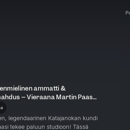
Po
stenmielinen ammatti &
ahdus – Vieraana Martin Paasi |
sa
sen, legendaarinen Katajanokan kundi
asi tekee paluun studioon! Tässä