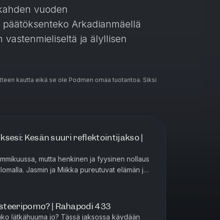
n kahden vuoden
 päätöksenteko Arkadianmäellä
 vastenmieliseltä ja älyllisen
teen kautta eikä se ole Podmen omaa tuotantoa. Siksi
e Suomen talouden ja tulevaisuuden
o suorat sanat opetushallituksen
a hän pitää yhtenä Suomen historian
tse käännetään myös tulevaisuuden
uksesi: Kesän suuri reflektointijakso |
 datakeskukset ja sähköntuotannon
BKT:n? Entä mitä ihmettä on "vibe-
ammikuussa, mutta henkinen ja fyysinen nollaus
isi tarttua siihen juuri nyt?
lomalla. Jasmin ja Miikka pureutuvat elämän ja
siin. Onko arkesi...
inin ajaton sijoitusvinkki Suomen
steeripomo? | Rahapodi 433
jakso pyörimään!
tuuko lätkähuuma jo? Tässä jaksossa käydään