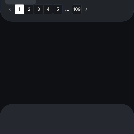
01:53:09 - 2-1 til Brann
1
2
3
4
5
109
More pages