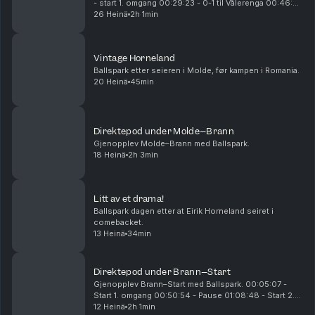
- start 1. omgang 00:29:23 - 0-1 til Vålerenga 00:46:25
- 0-2 til Vålerenga 00:54:26 - 0-3 til Vålerenga
26 Heinä
2h 1min
00:55:25 - pause 01:10:15 - start 2. omgan...
Vintage Horneland
Ballspark etter seieren i Molde, før kampen i Romania.
20 Heinä
45min
Direktepod under Molde–Brann
Gjenopplev Molde–Brann med Ballspark.
18 Heinä
2h 3min
Litt av et drama!
Ballspark dagen etter at Eirik Horneland seiret i
comebacket.
13 Heinä
34min
Direktepod under Brann–Start
Gjenopplev Brann–Start med Ballspark. 00:05:07 -
Start 1. omgang 00:50:54 - Pause 01:08:48 - Start 2.
omgang 01:16:04 - 0-1 til Start 01:31:20 - 1-1 til Brann
12 Heinä
2h 1min