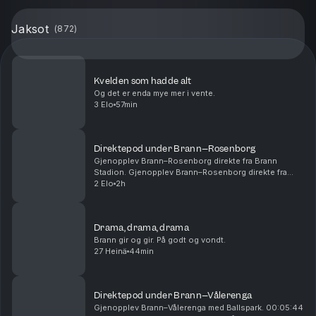
Jaksot
(
872
)
Kvelden som hadde alt
Og det er enda mye mer i vente.
3 Elo
57min
Direktepod under Brann–Rosenborg
Gjenopplev Brann–Rosenborg direkte fra Brann
Stadion. Gjenopplev Brann–Rosenborg direkte fra
Brann Stadion. 00:14:54 - Start 1. omgang 00:28:15 -
2 Elo
2h
Mål! 1-0 Castro 01:01:00 - Pause 01:05:00 - Start
2....
Drama, drama, drama
Brann gir og gir. På godt og vondt.
27 Heinä
44min
Direktepod under Brann–Vålerenga
Gjenopplev Brann–Vålerenga med Ballspark. 00:05:44