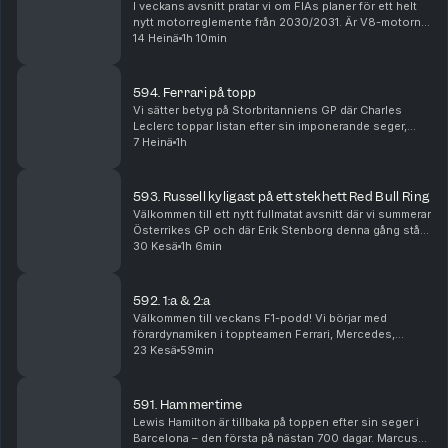
I veckans avsnitt pratar vi om FIAs planer för ett helt
nytt motorreglemente från 2030/2031. Är V8-motorn
på väg tillbaka, vad händer med hybriderna och kan
14 Heinä
1h 10min
tankning göra comeback i Formel 1? Vi går i...
594. Ferrari på topp
Vi sätter betyg på Storbritanniens GP där Charles
Leclerc toppar listan efter sin imponerande seger,
samtidigt som Ferrari, Red Bull, Williams och
7 Heinä
1h
tävlingsledningen hamnar i fokus efter en
händelserik...
593. Russell kyligast på ett stekhett Red Bull Ring
Välkommen till ett nytt fullmatat avsnitt där vi summerar
Österrikes GP och där Erik Stenborg denna gång står
för betygen. Vi analyserar Ferraris svajiga form,
30 Kesä
1h 6min
Russells viktiga seger, Red Bulls uppgra...
592. 1:a & 2:a
Välkommen till veckans F1-podd! Vi börjar med
förardynamiken i toppteamen Ferrari, Mercedes,
McLaren och Red Bull. Vem är egentligen etta och tvåa
23 Kesä
59min
i respektive team, har rollerna förändrats under säs...
591. Hammertime
Lewis Hamilton är tillbaka på toppen efter sin seger i
Barcelona – den första på nästan 700 dagar. Marcus