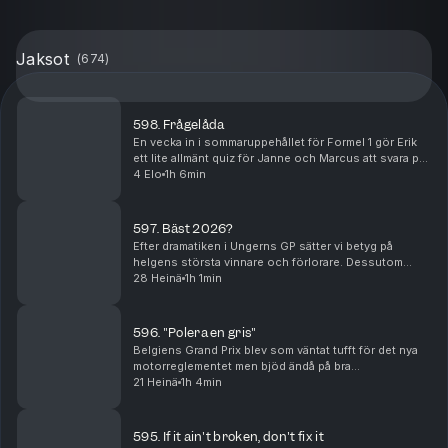
Jaksot
(
674
)
598. Frågelåda
En vecka in i sommaruppehållet för Formel 1 gör Erik
ett lite allmänt quiz för Janne och Marcus att svara på.
Blir dessutom frågor till både Janne och Marcus av
4 Elo
1h 6min
lite mer personlig natur. De hinner äve...
597. Bäst 2026?
Efter dramatiken i Ungerns GP sätter vi betyg på
helgens största vinnare och förlorare. Dessutom
förklarar vi vad Formel 1 omtalade "summer shutdown"
28 Heinä
1h 1min
egentligen innebär – varför hela utvecklingsarbete...
596. "Polera en gris"
Belgiens Grand Prix blev som väntat tufft för det nya
motorreglementet men bjöd ändå på bra
underhållning. Janne står för betygen där Kimi
21 Heinä
1h 4min
Antonelli som väntat får högt sådant. Vidare blickar vi
framå...
595. If it ain't broken, don't fix it