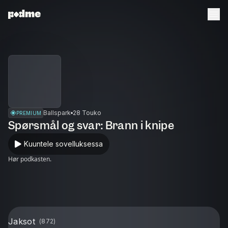
Ballspark
28 Touko
PREMIUM
Spørsmål og svar: Brann i knipe
Kuuntele sovelluksessa
Hør podkasten.
Jaksot
(
872
)