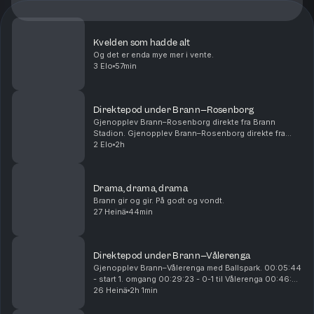
Kvelden som hadde alt
Og det er enda mye mer i vente.
3 Elo
57min
Direktepod under Brann–Rosenborg
Gjenopplev Brann–Rosenborg direkte fra Brann
Stadion. Gjenopplev Brann–Rosenborg direkte fra
Brann Stadion. 00:14:54 - Start 1. omgang 00:28:15 -
2 Elo
2h
Mål! 1-0 Castro 01:01:00 - Pause 01:05:00 - Start
2....
Drama, drama, drama
Brann gir og gir. På godt og vondt.
27 Heinä
44min
Direktepod under Brann–Vålerenga
Gjenopplev Brann–Vålerenga med Ballspark. 00:05:44
- start 1. omgang 00:29:23 - 0-1 til Vålerenga 00:46:25
- 0-2 til Vålerenga 00:54:26 - 0-3 til Vålerenga
26 Heinä
2h 1min
00:55:25 - pause 01:10:15 - start 2. omgan...