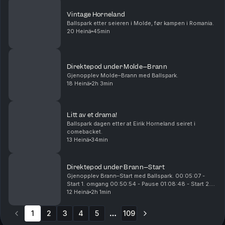
Vintage Horneland
Ballspark etter seieren i Molde, før kampen i Romania.
20 Heinä
45min
Direktepod under Molde–Brann
Gjenopplev Molde–Brann med Ballspark.
18 Heinä
2h 3min
Litt av et drama!
Ballspark dagen etter at Eirik Horneland seiret i
comebacket.
13 Heinä
34min
Direktepod under Brann–Start
Gjenopplev Brann–Start med Ballspark. 00:05:07 -
Start 1. omgang 00:50:54 - Pause 01:08:48 - Start 2.
omgang 01:16:04 - 0-1 til Start 01:31:20 - 1-1 til Brann
12 Heinä
2h 1min
01:53:09 - 2-1 til Brann
1
2
3
4
5
109