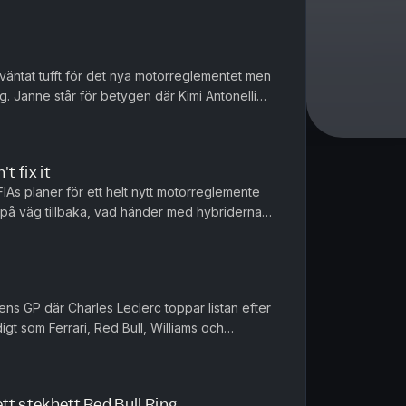
väntat tufft för det nya motorreglementet men
. Janne står för betygen där Kimi Antonelli
are blickar vi framå...
't fix it
FIAs planer för ett helt nytt motorreglemente
 på väg tillbaka, vad händer med hybriderna
 i Formel 1? Vi går i...
iens GP där Charles Leclerc toppar listan efter
gt som Ferrari, Red Bull, Williams och
us efter en händelserik...
ett stekhett Red Bull Ring