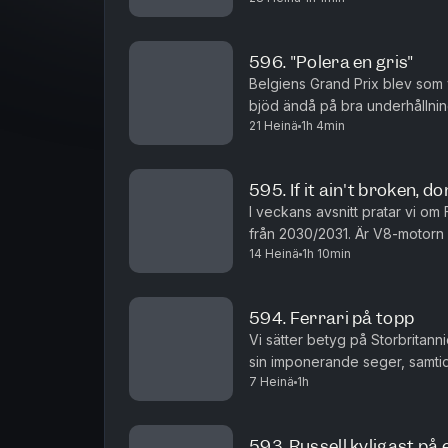
596. "Polera en gris"
Belgiens Grand Prix blev som 
bjöd ändå på bra underhållning
21 Heinä
1h 4min
som väntat får högt sådant. Vid
595. If it ain't broken, don
I veckans avsnitt pratar vi om 
från 2030/2031. Är V8-motorn
14 Heinä
1h 10min
och kan tankning göra comeback
594. Ferrari på topp
Vi sätter betyg på Storbritann
sin imponerande seger, samtidi
7 Heinä
1h
tävlingsledningen hamnar i fok
593. Russell kyligast på 