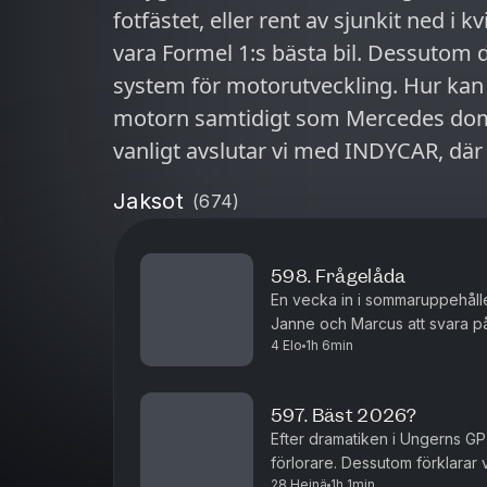
fotfästet, eller rent av sjunkit ned i k
vara Formel 1:s bästa bil. Dessutom djupdyker vi i FIA:s nya ADUO-
system för motorutveckling. Hur kan R
motorn samtidigt som Mercedes dominer
vanligt avslutar vi med INDYCAR, där 
säsongen med en andraplats på Wor
Jaksot
(
674
)
598. Frågelåda
En vecka in i sommaruppehållet 
Janne och Marcus att svara på
4 Elo
1h 6min
Marcus av lite mer personlig na
597. Bäst 2026?
Efter dramatiken i Ungerns GP
förlorare. Dessutom förklarar
28 Heinä
1h 1min
egentligen innebär – varför he