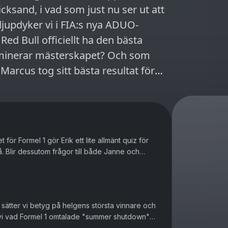
vicksand, i vad som just nu ser ut att
ed Bull officiellt ha den bästa
ar mästerskapet? Och som
Marcus tog sitt bästa resultat för
ld Wide Technology Raceway.
för Formel 1 gör Erik ett lite allmänt quiz för
. Blir dessutom frågor till både Janne och
tur. De hinner äve...
 sätter vi betyg på helgens största vinnare och
 vi vad Formel 1 omtalade "summer shutdown"
la utvecklingsarbete...