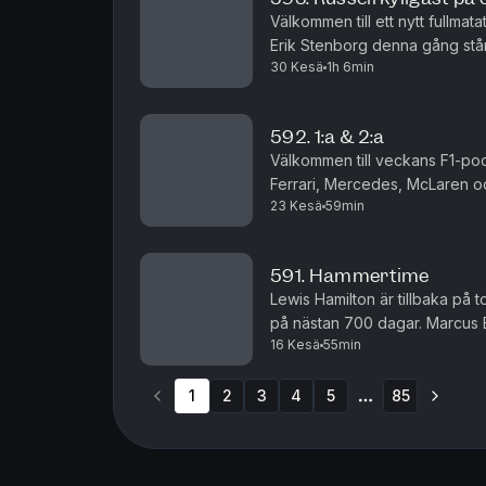
Välkommen till ett nytt fullmat
Erik Stenborg denna gång står 
30 Kesä
1h 6min
form, Russells viktiga seger, R
592. 1:a & 2:a
Välkommen till veckans F1-podd! Vi börjar med förardynamiken i top
Ferrari, Mercedes, McLaren oc
23 Kesä
59min
respektive team, har rollerna f
591. Hammertime
Lewis Hamilton är tillbaka på 
på nästan 700 dagar. Marcus 
16 Kesä
55min
delar ut sina betyg efter helge
1
2
3
4
5
85
More pages