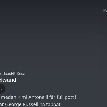
Po
Podcast
9 Kesä
icksand
sa
medan Kimi Antonelli får full pott i
kar George Russell ha tappat