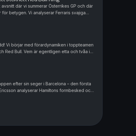
at avsnitt där vi summerar Österrikes GP och där
för betygen. Vi analyserar Ferraris svajiga
ed Bulls uppgra...
pteamen
h Red Bull. Vem är egentligen etta och tvåa i
örändrats under säs...
toppen efter sin seger i Barcelona – den första
Ericsson analyserar Hamiltons formbesked och
ns Formel 1-lopp, ...