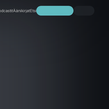
dcastit
Äänikirjat
Etsi
Kokeile ilmaiseksi
Kirjaudu