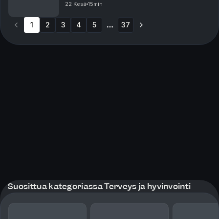
og hvorfor enkelte spår babyboom om ni måneder. Og
22 Kesä
15min
ikke minst, hva som skal til for å score på hje...
1
2
3
4
5
37
More pages
Suosittua kategoriassa Terveys ja hyvinvointi