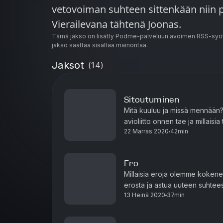
vetovoiman suhteen sittenkään niin pa
Vierailevana tähtenä Joonas.
Tämä jakso on lisätty Podme-palveluun avoimen RSS-syöt
jakso saattaa sisältää mainontaa.
Jaksot
(
14
)
Sitoutuminen
Mitä kuuluu ja missä mennään?
avioliitto onnen tae ja millai
22 Marras 2020
42min
Ero
Millaisia eroja olemme kokene
erosta ja astua uuteen suhte
13 Heinä 2020
37min