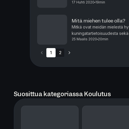
17 Huhti 2020
19min
itseensä?
Mitä miehen tulee olla?
Mitkä ovat meidän mielestä h
kuningatartietoisuudesta sekä 
25 Maalis 2020
20min
1
2
Suosittua kategoriassa Koulutus