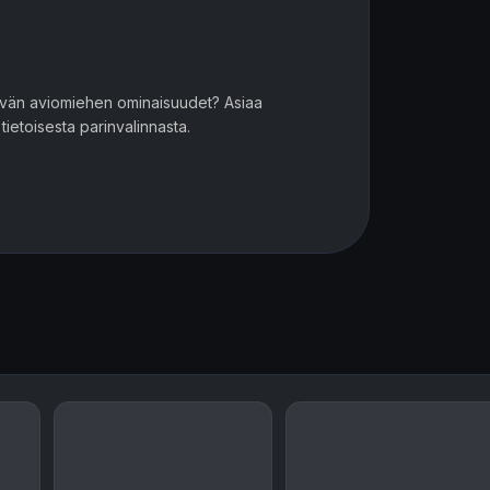
yvän aviomiehen ominaisuudet? Asiaa
tietoisesta parinvalinnasta.