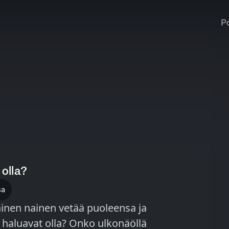
Po
 olla?
sa
ainen nainen vetää puoleensa ja
 haluavat olla? Onko ulkonäöllä