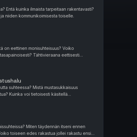
a? Entä kuinka ilmaista tarpeitaan rakentavasti?
 ja niiden kommunikoimisesta toiselle.
tä on eettinen monisuhteisuus? Voiko
asapainoisesti? Tähtivieraana eettisesti
stushalu
uutta suhteessa? Mistä mustasukkaisuus
a? Kuinka voi tietoisesti käsitellä
missuhteissa? Miten täydennän itseni ennen
oiko toiseen edes rakastua jollei rakastu ensin