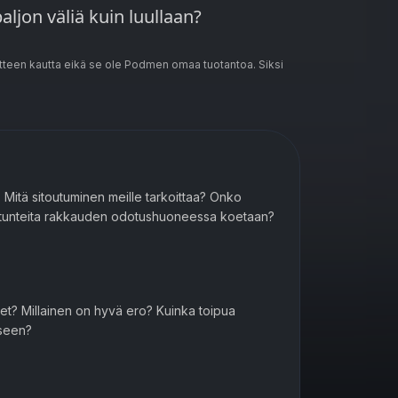
ljon väliä kuin luullaan?
teen kautta eikä se ole Podmen omaa tuotantoa. Siksi
 Mitä sitoutuminen meille tarkoittaa? Onko
sia tunteita rakkauden odotushuoneessa koetaan?
et? Millainen on hyvä ero? Kuinka toipua
eseen?