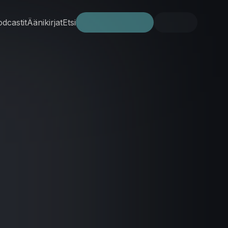
dcastit
Äänikirjat
Etsi
Kokeile ilmaiseksi
Kirjaudu