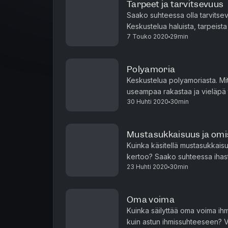
Tarpeet ja tarvitsevuus
Saako suhteessa olla tarvitsev
Keskustelua haluista, tarpeista
7 Touko 2020
29min
Polyamoria
Keskustelua polyamoriasta. Mi
useampaa rakastaa ja vieläpä t
30 Huhti 2020
30min
monisuhteinen Tuisku.
Mustasukkaisuus ja omi
Kuinka käsitellä mustasukkais
kertoo? Saako suhteessa ihastu
23 Huhti 2020
30min
mustasukkaisuudentunteita?
Oma voima
Kuinka säilyttää oma voima ih
kuin astun ihmissuhteeseen? V