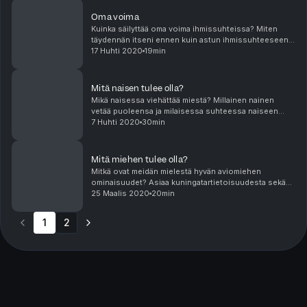
Oma voima
Kuinka säilyttää oma voima ihmissuhteissa? Miten
täydennän itseni ennen kuin astun ihmissuhteeseen?
Voiko toiseen edes rakastua jollei rakastu ensin
17 Huhti 2020
19min
itseensä?
Mitä naisen tulee olla?
Mikä naisessa viehättää miestä? Millainen nainen
vetää puoleensa ja milaisessa suhteessa naiseen
miehet haluavat olla? Onko ulkonäöllä vetovoiman
7 Huhti 2020
30min
suhteen sittenkään niin paljon väliä kuin luullaan? Vi...
Mitä miehen tulee olla?
Mitkä ovat meidän mielestä hyvän aviomiehen
ominaisuudet? Asiaa kuningatartietoisuudesta sekä
tietoisesta parinvalinnasta.
25 Maalis 2020
20min
1
2