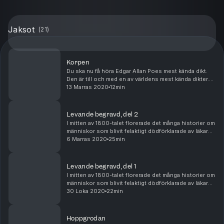
Jaksot
(
21
)
Korpen
Du ska nu få höra Edgar Allan Poes mest kända dikt.
Den är till och med en av världens mest kända dikter.
The raven, Korpen. Den handlar om en sorgtyngd man
13 Marras 2020
12min
som får ett nattligt besök. Dags för Korpe...
Levande begravd, del 2
I mitten av 1800-talet florerade det många historier om
människor som blivit felaktigt dödförklarade av läkare
och därefter begravda levande. Du ska nu få höra vår
6 Marras 2020
25min
huvudpersons självupplevda, egna beg...
Levande begravd, del 1
I mitten av 1800-talet florerade det många historier om
människor som blivit felaktigt dödförklarade av läkare
och därefter begravda levande. Det tog
30 Loka 2020
22min
skräckmästaren Poe fasta på i novellen Levande beg...
Hoppgrodan