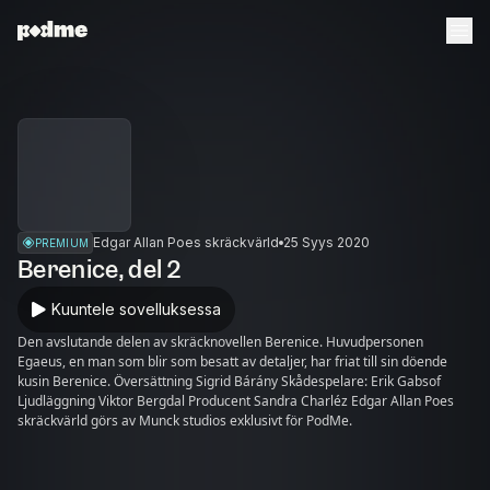
Edgar Allan Poes skräckvärld
25 Syys 2020
PREMIUM
Berenice, del 2
Kuuntele sovelluksessa
Den avslutande delen av skräcknovellen Berenice. Huvudpersonen
Egaeus, en man som blir som besatt av detaljer, har friat till sin döende
kusin Berenice. Översättning Sigrid Bárány Skådespelare: Erik Gabsof
Ljudläggning Viktor Bergdal Producent Sandra Charléz Edgar Allan Poes
skräckvärld görs av Munck studios exklusivt för PodMe.