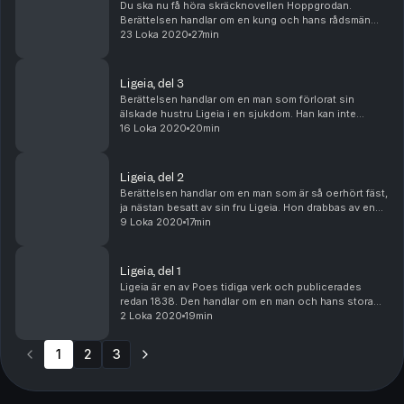
Du ska nu få höra skräcknovellen Hoppgrodan.
Berättelsen handlar om en kung och hans rådsmän
som alla är förtjusta i practical jokes, och gärna på
23 Loka 2020
27min
bekostnad av andra. Dags för Hoppgrodan, i
poddfor...
Ligeia, del 3
Berättelsen handlar om en man som förlorat sin
älskade hustru Ligeia i en sjukdom. Han kan inte
glömma henne. Trots det gifter han sig med den unga
16 Loka 2020
20min
Lady Tremaine. Men giftermålet är inte lyckligt och ...
Ligeia, del 2
Berättelsen handlar om en man som är så oerhört fäst,
ja nästan besatt av sin fru Ligeia. Hon drabbas av en
fruktansvärd och obeveklig sjukdom. Översättning
9 Loka 2020
17min
Sigrid Bárány Skådespelare: Erik Gabsof Lj...
Ligeia, del 1
Ligeia är en av Poes tidiga verk och publicerades
redan 1838. Den handlar om en man och hans stora
kärlek till sin fru Ligeia. En kärlek som gränsar till
2 Loka 2020
19min
besatthet. Översättning Sigrid Bárány Skådes...
1
2
3