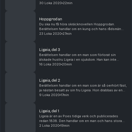
och därefter begravda levande. Det tog
30 Loka 2020
22min
skräckmästaren Poe fasta på i novellen Levande beg...
Hoppgrodan
Du ska nu få höra skräcknovellen Hoppgrodan.
Berättelsen handlar om en kung och hans rådsmän
som alla är förtjusta i practical jokes, och gärna på
23 Loka 2020
27min
bekostnad av andra. Dags för Hoppgrodan, i
poddfor...
Ligeia, del 3
Berättelsen handlar om en man som förlorat sin
älskade hustru Ligeia i en sjukdom. Han kan inte
glömma henne. Trots det gifter han sig med den unga
16 Loka 2020
20min
Lady Tremaine. Men giftermålet är inte lyckligt och ...
Ligeia, del 2
Berättelsen handlar om en man som är så oerhört fäst,
ja nästan besatt av sin fru Ligeia. Hon drabbas av en
fruktansvärd och obeveklig sjukdom. Översättning
9 Loka 2020
17min
Sigrid Bárány Skådespelare: Erik Gabsof Lj...
Ligeia, del 1
Ligeia är en av Poes tidiga verk och publicerades
redan 1838. Den handlar om en man och hans stora
kärlek till sin fru Ligeia. En kärlek som gränsar till
2 Loka 2020
19min
besatthet. Översättning Sigrid Bárány Skådes...