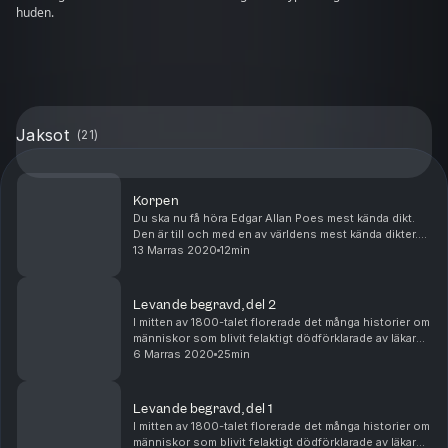
huden.
Jaksot
(
21
)
Korpen
Du ska nu få höra Edgar Allan Poes mest kända dikt.
Den är till och med en av världens mest kända dikter.
The raven, Korpen. Den handlar om en sorgtyngd man
13 Marras 2020
12min
som får ett nattligt besök. Dags för Korpe...
Levande begravd, del 2
I mitten av 1800-talet florerade det många historier om
människor som blivit felaktigt dödförklarade av läkare
och därefter begravda levande. Du ska nu få höra vår
6 Marras 2020
25min
huvudpersons självupplevda, egna beg...
Levande begravd, del 1
I mitten av 1800-talet florerade det många historier om
människor som blivit felaktigt dödförklarade av läkare