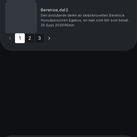
Berenice, del 2
Den avslutande delen av skräcknovellen Berenice.
Huvudpersonen Egaeus, en man som blir som besatt
av detaljer, har friat till sin döende kusin Berenice.
25 Syys 2020
15min
Översättning Sigrid Bárány Skådespelare: Eri...
1
2
3