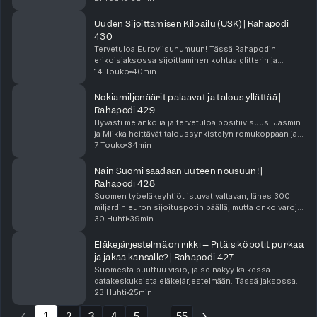
Tässä jaksossa Martin ei säästele sanojaan kahden
vuoden eduskunt...
Uuden Sijoittamisen Kilpailu (USK) | Rahapodi
430
Tervetuloa Euroviisuhumuun! Tässä Rahapodin
erikoisjaksossa sijoittaminen kohtaa glitterin ja
tuulikoneet, kun Jasmin ja Miikka käynnistävät
14 Touko
40min
historian ensimmäisen Uuden Sijoittamisen Kilpailun
(USK).E...
Nokiamiljonäärit palaavat ja talous yllättää |
Rahapodi 429
Hyvästi melankolia ja tervetuloa positiivisuus! Jasmin
ja Miikka heittävät taloussynkistelyn romukoppaan ja
perkaavat Suomen talouden tuoreita
7 Touko
34min
valonpilkkuja.Nokia on tehnyt hurjan paluun
sijoittajien ...
Näin Suomi saadaan uuteen nousuun! |
Rahapodi 428
Suomen työeläkeyhtiöt istuvat valtavan, lähes 300
miljardin euron sijoituspotin päällä, mutta onko varoja
käytetty tehokkaasti Suomen kasvun tukemiseen?
30 Huhti
39min
Tässä jaksossa Jasmin ja Miikka lyövät tiskiin ...
Eläkejärjestelmä on rikki – Pitäisikö potit purkaa
ja jakaa kansalle? | Rahapodi 427
Suomesta puuttuu visio, ja se näkyy kaikessa
datakeskuksista eläkejärjestelmään. Tässä jaksossa
Jasmin ja Miikka perkaavat Risto Siilasmaan, Risto
23 Huhti
25min
Murron ja Jaakko Kianderin tuoreimpia ulostuloja:
1
2
3
ova...
4
5
55