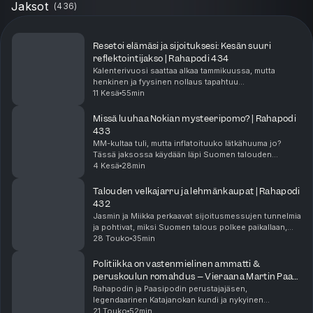
Jaksot
(
436
)
Resetoi elämäsi ja sijoituksesi: Kesän suuri
reflektointijakso | Rahapodi 434
Kalenterivuosi saattaa alkaa tammikuussa, mutta
henkinen ja fyysinen nollaus tapahtuu
todellisuudessa kesälomalla. Jasmin ja Miikka
11 Kesä
55min
pureutuvat elämän ja talouden suuriin
suunnanmuutoksiin. Onko arkesi...
Missä luuhaa Nokian mysteeripomo? | Rahapodi
433
MM-kultaa tuli, mutta inflatoituuko lätkähuuma jo?
Tässä jaksossa käydään läpi Suomen talouden
tuoreita valonpilkahduksia ja sijoitusinnon hurjaa
4 Kesä
28min
kasvua. Aalto-yliopiston tutkimuksen mukaan Suomi
on n...
Talouden velkajarru ja lehmänkaupat | Rahapodi
432
Jasmin ja Miikka perkaavat sijoitusmessujen tunnelmia
ja pohtivat, miksi Suomen talous polkee paikallaan,
vaikka sijoittajaskenessä riittää uskoa
28 Touko
35min
tulevaisuuteen.Suomalainen hyvinvointiyritys Oura
suun...
Politiikka on vastenmielinen ammatti &
peruskoulun romahdus – Vieraana Martin Paasi
| Rahapodi 431
Rahapodin ja Paasipodin perustajajäsen,
legendaarinen Katajanokan kundi ja nykyinen
kansanedustaja Martin Paasi tekee paluun studioon!
21 Touko
52min