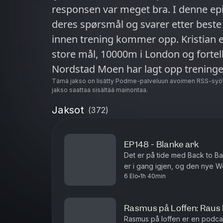
responsen var meget bra. I denne ep
deres spørsmål og svarer etter best
innen trening kommer opp. Kristian er bare noen dager unna sommerens
store mål, 10000m i London og forte
Nordstad Moen har lagt opp treningen 
diskuterer den s...
Tämä jakso on lisätty Podme-palveluun avoimen RSS-syöt
jakso saattaa sisältää mainontaa.
Jaksot
(
372
)
EP148 - Blanke ark
Det er på tide med Back to Bas
er i gang igjen, og den nye W
6 Elo
1h 40min
om den første treningsuka, veie
Rasmus på Loffen: Raus 
Rasmus på loffen er en podcast