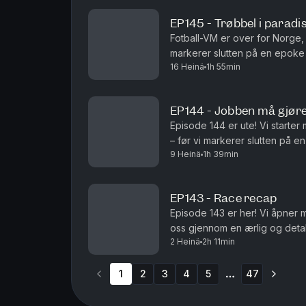
EP145 - Trøbbel i paradi
Fotball-VM er over for Norge
markerer slutten på en epoke –
16 Heinä
1h 55min
fortsetter gjennomgangen av L
EP144 - Jobben må gjør
Episode 144 er ute! Vi starte
– før vi markerer slutten på e
9 Heinä
1h 39min
EP143 - Race recap
Episode 143 er her! Vi åpner 
oss gjennom en ærlig og detal
2 Heinä
2h 11min
fungerte? Hva gikk galt? Og h
1
2
3
4
5
47
More pages