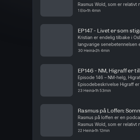
Rasmus Wold, som er relativt 
1 Elo
1h 4min
gutta noen
EP147 - Livet er som stig
Kristian er endelig tilbake i O
langvarige senebetennelsen e
30 Heinä
2h 4min
skader, restitusjon og hvordan 
EP146 - NM, Higraff er ti
Episode 146 – NM-helg, Higraff
Episodebeskrivelse Higraff er 
23 Heinä
1h 53min
Kristian tilbringer enda en uk
Rasmus på Loffen: Somm
Rasmus på loffen er en podcast
Rasmus Wold, som er relativt 
22 Heinä
1h 12min
Rasmus og Andreas løst og fast