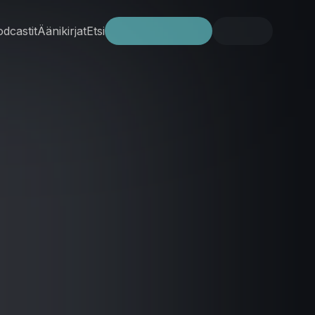
dcastit
Äänikirjat
Etsi
Kokeile ilmaiseksi
Kirjaudu