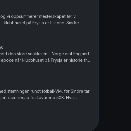
s
, og vi oppsummerer mesterskapet før vi
 klubbhuset på Frysja er historie. Sindre
avaredo 50K, med erfaringene fr...
es
r med den store snakkisen – Norge mot England
n epoke når klubbhuset på Frysja er historie fra
01.10! Sindre er tilbake etter Lavaredo 50K. ...
med stemningen rundt fotball-VM, før Sindre tar
jert race recap fra Lavaredo 50K. Hva
va tar han med seg videre m...