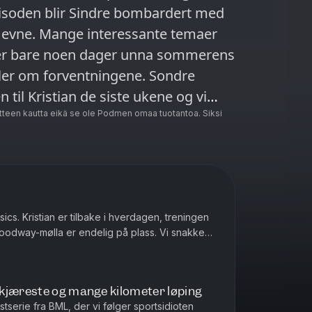
isoden blir Sindre bombardert med
e evne. Mange interessante temaer
ller om forventningene. Sondre
til Kristian de siste ukene og vi
teen kautta eikä se ole Podmen omaa tuotantoa. Siksi
ics. Kristian er tilbake i hverdagen, treningen
oodway-mølla er endelig på plass. Vi snakker
n tilbake etter s...
kjæreste og mange kilometer løping
serie fra BML, der vi følger sportsidioten