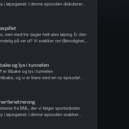
ny i løpegamet. I denne episoden diskuterer
 rekordstore treningsuker, mye takket være ...
espillet
slo, men med tre dager helt uten løping. Er den
ndelig på vei ut? Vi snakker om tålmodighet,
det er å stå på s...
lbake og lys i tunnelen
 er tilbake og lys i tunnelen
tilbake, og vi er klare med en ny episode!
e i Sarpsborg, med bare fem dager igj...
erferietrening
serie fra BML, der vi følger sportsidioten
ny i løpegamet. I denne episoden snakker
 om trening i sommerferien,...