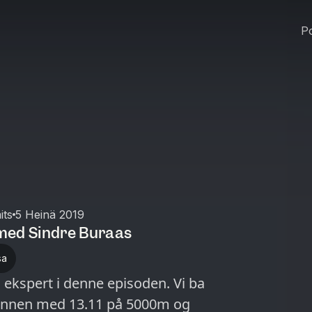
Po
its
5 Heinä 2019
med Sindre Buraas
sa
 ekspert i denne episoden. Vi ba
annen med 13.11 på 5000m og