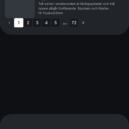
Två serier i andrarundan är färdigspelade och två
rysare pågår fortfarande. Bjurman och Ekeliw
analyserar varför Colorado och Carolina är så
14 Touko
53min
överlägsna hittills i slutspelet – och vad utslagna
1
2
3
Minneso...
4
5
72
More pages