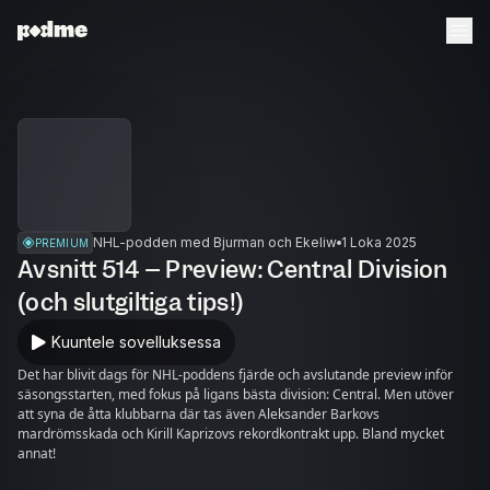
NHL-podden med Bjurman och Ekeliw
1 Loka 2025
PREMIUM
Avsnitt 514 – Preview: Central Division
(och slutgiltiga tips!)
Kuuntele sovelluksessa
Det har blivit dags för NHL-poddens fjärde och avslutande preview inför
säsongsstarten, med fokus på ligans bästa division: Central. Men utöver
att syna de åtta klubbarna där tas även Aleksander Barkovs
mardrömsskada och Kirill Kaprizovs rekordkontrakt upp. Bland mycket
annat!