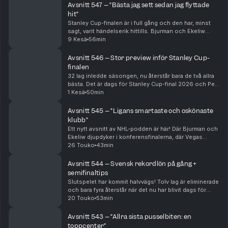
klu...
Avsnitt 547 – ”Bästa jag sett sedan jag flyttade
hit”
Stanley Cup-finalen är i full gång och den har, minst
sagt, varit händelserik hittills. Bjurman och Ekeliw
försöker summera och analysera de galna matcherna
9 Kesä
56min
mellan Vegas och Carolina – och sia om fort...
Avsnitt 546 – Stor preview inför Stanley Cup-
finalen
32 lag inledde säsongen, nu återstår bara de två allra
bästa. Det är dags för Stanley Cup-final 2026 och Per
Bjurman och Jonathan Ekeliw djupanalyserar Carolina
1 Kesä
50min
och Vegas, lagdel för lagdel, och tippa...
Avsnitt 545 – ”Ligans smartaste och oskönaste
klubb”
Ett nytt avsnitt av NHL-podden är här! Där Bjurman och
Ekeliw djupdyker i konferensfinalerna, där Vegas
sensationellt nog är på väg att göra processen kort
26 Touko
43min
med grundseriedominanten Colorado. Hur har J...
Avsnitt 544 – Svensk rekordlön på gång +
semifinaltips
Slutspelet har kommit halvvägs! Tolv lag är eliminerade
och bara fyra återstår när det nu har blivit dags för
konferensfinaler. Bjurman och Ekeliw analyserar
20 Touko
53min
Carolina, Montreal, Colorado och Vegas gru...
Avsnitt 543 – ”Allra sista pusselbiten: en
toppcenter”