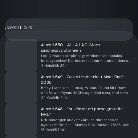
Jaksot
(
576
)
Avsnitt 550 – ALLA LAG! Stora
säsongsavslutningen
Leo Carlsson blir plötsligt världens bäst betalda
hockeyspelare! Det beskedet kom mitt under denna
inspelning, men klipps in i börja av avsnittet. Ni får
4 Heinä
2h 30min
höra Bjurmans och Ekeliws genuina chock och sp...
Avsnitt 549 – Galen trejdvecka + Mock Draft
2026
Brady Tkachuk till Florida, William Eklund till Ottawa
och Bowen Byram till Chicago. Med mera, med mera.
Per Bjurman och Jonathan Ekeliw har flera stekheta
24 Kesä
1h 4min
trejder att diskutera från de senaste dagarn...
Avsnitt 548 – ”Nu väntar ett paradigmskifte i
NHL!”
NHL-säsongen är över! Carolina Hurricanes är –
mycket välförtjänt – Stanley Cup-mästare 25/26, och
Per Bjurman och Jonathan Ekeliw djupanalyserar
16 Kesä
54min
anledningarna bakom det. Men Bjurman tror INTE att