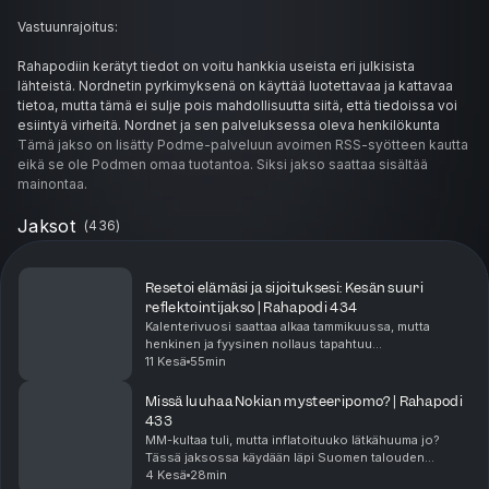
Vastuunrajoitus:
Rahapodiin kerätyt tiedot on voitu hankkia useista eri julkisista
lähteistä. Nordnetin pyrkimyksenä on käyttää luotettavaa ja kattavaa
tietoa, mutta tämä ei sulje pois mahdollisuutta siitä, että tiedoissa voi
esiintyä virheitä. Nordnet ja sen palveluksessa oleva henkilökunta
eivät vastaa vahingoista, jotka aiheutuvat tässä rahapodissa kuultujen
Tämä jakso on lisätty Podme-palveluun avoimen RSS-syötteen kautta
tietojen käytöstä tai näiden perusteella tehtävien sijoituspäätösten
eikä se ole Podmen omaa tuotantoa. Siksi jakso saattaa sisältää
taloudellisesta tuloksesta. Mikään tässä rahapodissa esitetty ei ole,
mainontaa.
eikä sitä tule käsittää sijoitussuositukseksi, tarjoukseksi tai
kehotukseksi ostaa tai myydä rahoitusvälineitä. Sijoittajan tulee
Jaksot
(
436
)
sijoituspäätöksiä tehdessään perustaa päätöksensä omaan
tutkimukseensa, arvioonsa rahoitusvälineen arvoon vaikuttavista
seikoista ja ottaa huomioon omat tavoitteensa, taloudellinen
Resetoi elämäsi ja sijoituksesi: Kesän suuri
tilanteensa sekä tarvittaessa käytettävä neuvonantajia.
reflektointijakso | Rahapodi 434
Sijoitustoimintaan liittyy aina riskejä. Sijoittajan tulee myös ymmärtää,
Kalenterivuosi saattaa alkaa tammikuussa, mutta
että historiallinen kehitys ei ole tae tulevasta. Tässä rahapodissa
henkinen ja fyysinen nollaus tapahtuu
esitetyn tiedon sisältö voi muuttua milloin tahansa. Nordnet ei sitoudu
todellisuudessa kesälomalla. Jasmin ja Miikka
11 Kesä
55min
pureutuvat elämän ja talouden suuriin
ilmoittamaan mahdollisista materiaalin sisällön muutoksista. Tämä
suunnanmuutoksiin. Onko arkesi...
rahapodi on tarkoitettu ainoastaan kuuntelijan yksityiseen käyttöön.
Missä luuhaa Nokian mysteeripomo? | Rahapodi
Materiaalin muokkaaminen, levittäminen ja kaupallinen hyödyntäminen
433
ilman Nordnetin kirjallista lupaa on kielletty.
MM-kultaa tuli, mutta inflatoituuko lätkähuuma jo?
Tässä jaksossa käydään läpi Suomen talouden
tuoreita valonpilkahduksia ja sijoitusinnon hurjaa
4 Kesä
28min