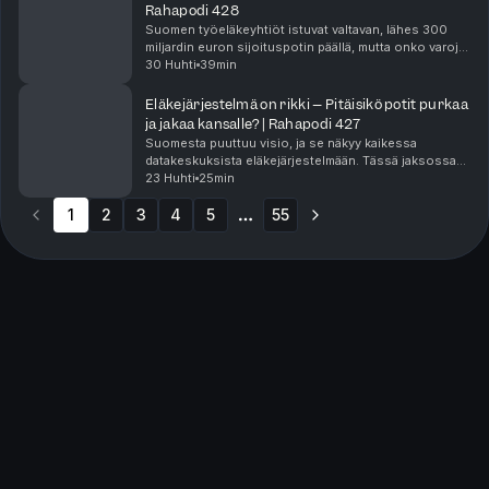
Rahapodi 428
Suomen työeläkeyhtiöt istuvat valtavan, lähes 300
miljardin euron sijoituspotin päällä, mutta onko varoja
käytetty tehokkaasti Suomen kasvun tukemiseen?
30 Huhti
39min
Tässä jaksossa Jasmin ja Miikka lyövät tiskiin ...
Eläkejärjestelmä on rikki – Pitäisikö potit purkaa
ja jakaa kansalle? | Rahapodi 427
Suomesta puuttuu visio, ja se näkyy kaikessa
datakeskuksista eläkejärjestelmään. Tässä jaksossa
Jasmin ja Miikka perkaavat Risto Siilasmaan, Risto
23 Huhti
25min
Murron ja Jaakko Kianderin tuoreimpia ulostuloja:
1
2
3
ova...
4
5
55
More pages