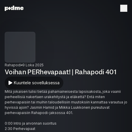
Rahapodi
9 Loka 2025
Voihan PERhevapaat! | Rahapodi 401
Kuuntele sovelluksessa
Mitä jokaisen tulisi tietää pahamaineisesta lapsisakosta, joka vaanii
perheellisiä nakertaen urakehitystä ja eläkettä? Entä miten
perhevapaisiin tai muihin taloudellisiin muutoksiin kannattaa varautua jo
hyvissä ajoin? Jasmin Hamid ja Miikka Luukkonen pureutuvat
perhevapaisiin Rahapodi-jaksossa 401.
0:00 Intro ja arvonnan suoritus
2:30 Perhevapaat