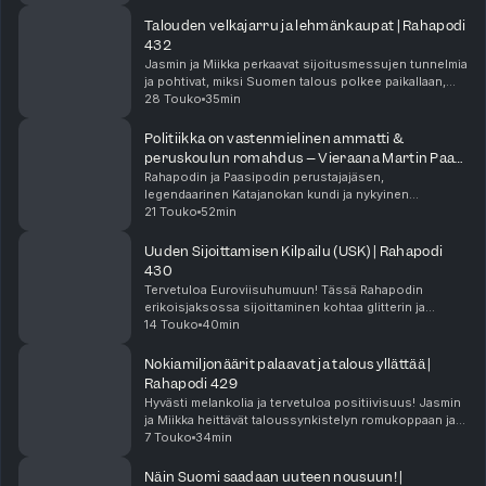
kasvua. Aalto-yliopiston tutkimuksen mukaan Suomi
on n...
Talouden velkajarru ja lehmänkaupat | Rahapodi
432
Jasmin ja Miikka perkaavat sijoitusmessujen tunnelmia
ja pohtivat, miksi Suomen talous polkee paikallaan,
vaikka sijoittajaskenessä riittää uskoa
28 Touko
35min
tulevaisuuteen.Suomalainen hyvinvointiyritys Oura
suun...
Politiikka on vastenmielinen ammatti &
peruskoulun romahdus – Vieraana Martin Paasi
| Rahapodi 431
Rahapodin ja Paasipodin perustajajäsen,
legendaarinen Katajanokan kundi ja nykyinen
kansanedustaja Martin Paasi tekee paluun studioon!
21 Touko
52min
Tässä jaksossa Martin ei säästele sanojaan kahden
vuoden eduskunt...
Uuden Sijoittamisen Kilpailu (USK) | Rahapodi
430
Tervetuloa Euroviisuhumuun! Tässä Rahapodin
erikoisjaksossa sijoittaminen kohtaa glitterin ja
tuulikoneet, kun Jasmin ja Miikka käynnistävät
14 Touko
40min
historian ensimmäisen Uuden Sijoittamisen Kilpailun
(USK).E...
Nokiamiljonäärit palaavat ja talous yllättää |
Rahapodi 429
Hyvästi melankolia ja tervetuloa positiivisuus! Jasmin
ja Miikka heittävät taloussynkistelyn romukoppaan ja
perkaavat Suomen talouden tuoreita
7 Touko
34min
valonpilkkuja.Nokia on tehnyt hurjan paluun
sijoittajien ...
Näin Suomi saadaan uuteen nousuun! |