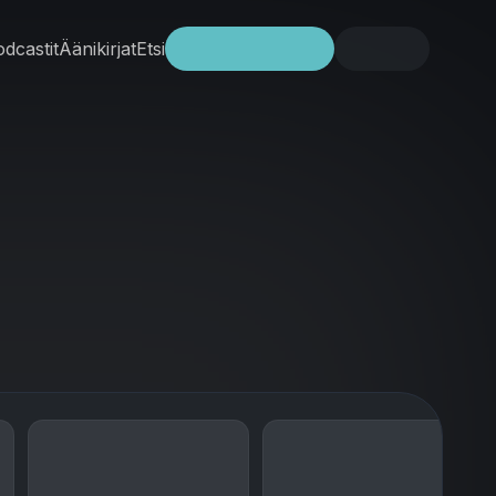
dcastit
Äänikirjat
Etsi
Kokeile ilmaiseksi
Kirjaudu