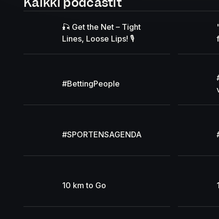
Kaikki podcastit
🎣 Get the Net – Tight
Lines, Loose Lips! 🎙️
#BettingPeople
#SPORTENSAGENDA
10 km to Go