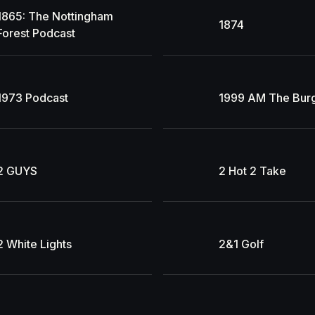
1865: The Nottingham
1874
Forest Podcast
1973 Podcast
1999 AM The Bur
2 GUYS
2 Hot 2 Take
2 White Lights
2&1 Golf