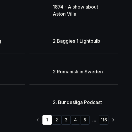
1874 - A show about
Aston Villa
g
2 Baggies 1 Lightbulb
2 Romanisti in Sweden
2. Bundesliga Podcast
1
2
3
4
5
116
More pages