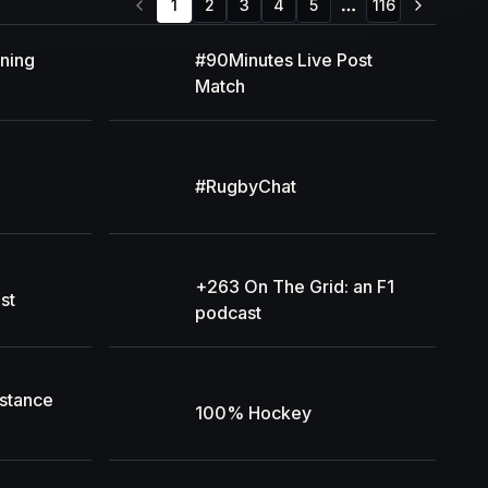
1
2
3
4
5
116
More pages
nning
#90Minutes Live Post
Match
#RugbyChat
+263 On The Grid: an F1
st
podcast
istance
100% Hockey