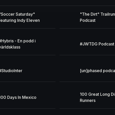
"Soccer Saturday"
"The Dirt" Trailru
featuring Indy Eleven
Podcast
#Hybris - En podd i
#JWTDG Podcast
världsklass
#StudioInter
[un]phased podca
100 Great Long D
100 Days In Mexico
Runners