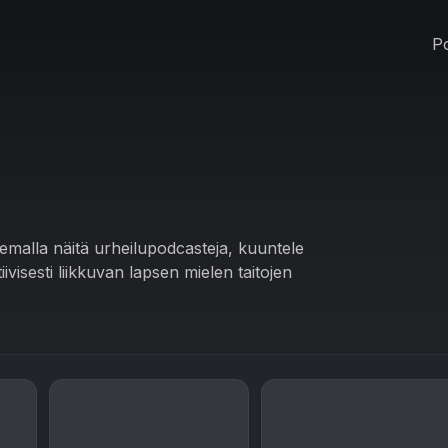
Po
emalla näitä urheilupodcasteja, kuuntele
tiivisesti liikkuvan lapsen mielen taitojen