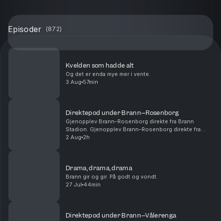
Episoder
(
872
)
Kvelden som hadde alt
Og det er enda mye mer i vente.
3 Aug
57min
Direktepod under Brann–Rosenborg
Gjenopplev Brann–Rosenborg direkte fra Brann
Stadion. Gjenopplev Brann–Rosenborg direkte fra
Brann Stadion. 00:14:54 - Start 1. omgang 00:28:15 -
2 Aug
2h
Mål! 1-0 Castro 01:01:00 - Pause 01:05:00 - Start
2....
Drama, drama, drama
Brann gir og gir. På godt og vondt.
27 Jul
44min
Direktepod under Brann–Vålerenga