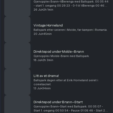
Gjenopplev Brann–Vålerenga med Ballspark. 00:05:44
- start 1. omgang 00:29:23 - 0-1 til Vålerenga 00:46:25
- 0-2 til Vålerenga 00:54:26 - 0-3 til Vålerenga
26 Jul
2h 1min
00:55:25 - pause 01:10:15 - start 2. omgan...
Vintage Horneland
Ballspark etter seieren i Molde, før kampen i Romania.
20 Jul
45min
Direktepod under Molde–Brann
Gjenopplev Molde–Brann med Ballspark.
18 Jul
2h 3min
Litt av et drama!
Ballspark dagen etter at Eirik Horneland seiret i
comebacket.
13 Jul
34min
Direktepod under Brann–Start
Gjenopplev Brann–Start med Ballspark. 00:05:07 -
Start 1. omgang 00:50:54 - Pause 01:08:48 - Start 2.