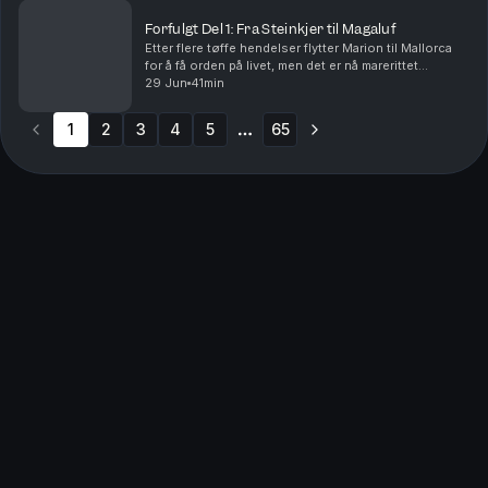
Forfulgt Del 1: Fra Steinkjer til Magaluf
Etter flere tøffe hendelser flytter Marion til Mallorca
for å få orden på livet, men det er nå marerittet
begynner.Vil du annonsere i Avhørt? Ta kontakt med
29 Jun
41min
vår salgspartner Acast.Batong Media AS har ...
1
2
3
4
5
65
More pages