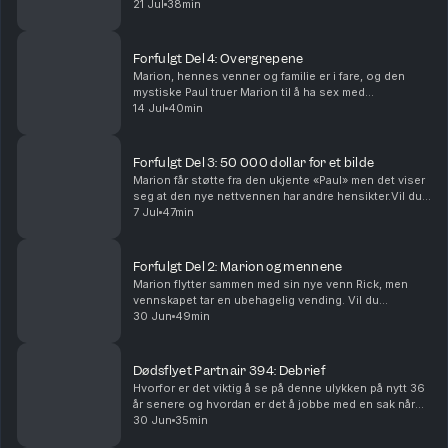
nye menn, en av disse kaller seg Charlie Hunter.Vil du
21 Jul
38min
annonsere i Avhørt? Ta kontak...
Forfulgt Del 4: Overgrepene
Marion, hennes venner og familie er i fare, og den
mystiske Paul truer Marion til å ha sex med
romkameraten Rick.Vil du annonsere i Avhørt? Ta
14 Jul
40min
kontakt med vår salgspartner Acast.Batong Media AS
har re...
Forfulgt Del 3: 50 000 dollar for et bilde
Marion får støtte fra den ukjente «Paul» men det viser
seg at den nye nettvennen har andre hensikter.Vil du
annonsere i Avhørt? Ta kontakt med vår salgspartner
7 Jul
47min
Acast.Batong Media AS har redaktøransvar...
Forfulgt Del 2: Marion og mennene
Marion flytter sammen med sin nye venn Rick, men
vennskapet tar en ubehagelig vending. Vil du
annonsere i Avhørt? Ta kontakt med vår salgspartner
30 Jun
49min
Acast.Batong Media AS har redaktøransvar for denne
pod...
Dødsflyet Partnair 394: Debrief
Hvorfor er det viktig å se på denne ulykken på nytt 36
år senere og hvordan er det å jobbe med en sak når
det er så mange som ikke ønsker å snakke?
30 Jun
35min