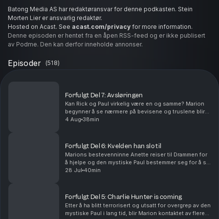
Batong Media AS har redaktøransvar for denne podkasten. Stein
Morten Lier er ansvarlig redaktør.
Hosted on Acast. See
acast.com/privacy
for more information.
Denne episoden er hentet fra en åpen RSS-feed og er ikke publisert
av Podme. Den kan derfor inneholde annonser.
Episoder
(
518
)
Forfulgt Del 7: Avsløringen
Kan Rick og Paul virkelig være en og samme? Marion
begynner å se nærmere på bevisene og truslene blir
alvor når sexvideoene og bildene blir spredt på
4 Aug
38min
nettet.Vil du annonsere i Avhørt? Ta kontakt med v...
Forfulgt Del 6: Kvelden han slo til
Marions bestevenninne Anette reiser til Drammen for
å hjelpe og den mystiske Paul bestemmer seg for å slå
til. Vil du annonsere i Avhørt? Ta kontakt med vår
28 Jul
40min
salgspartner Acast.Batong Media AS har reda...
Forfulgt Del 5: Charlie Hunter is coming
Etter å ha blitt terrorisert og utsatt for overgrep av den
mystiske Paul i lang tid, blir Marion kontaktet av flere