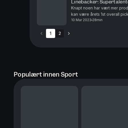
Linebacker: Supertalent
Knapt noen har vært mer produ
kan være årets 1st overall pic
10 Mar 2023
28min
programleder Mattis Holt.
1
2
Populært innen Sport