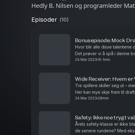
Hedly B. Nilsen og programleder Matt
Episoder
(
10
)
Bonusepisode: Mock Dra
Hvor blir alle disse talentene 
Det prøver vi å spå i denne 
24 Mar 2023
1h 1min
programleder Mattis Holt.
Wide Receiver: Hvem er
Tre spillere skiller seg ut –
Her kan mye skje frem til draf
24 Mar 2023
28min
programleder Mattis Holt.
Safety: Ikke noe trygt va
Årets safety-klasse er ikke bla
de senere rundene? Med ekspe