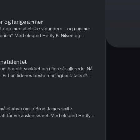
er og lange armer
ylt opp med atletiske vidundere – og nummer
torium”. Med ekspert Hedly B. Nilsen og
nstalentet
om har blitt snakket om i flere år allerede. Nå
NFL. Er han tidenes beste runningback-talent?
g programleder...
r
ørsmålet «hva om LeBron James spilte
raft får vi kanskje svaret. Med ekspert Hedly B.
Holt.