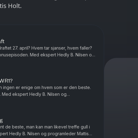
is Holt.
ft
draftet 27. april? Hvem tar sjanser, hvem faller?
bonusepisoden. Med ekspert Hedly B. Nilsen og
 WR1?
 men ingen er enige om hvem som er den beste.
t. Med ekspert Hedly B. Nilsen og
lg
nt de beste, man kan man likevel treffe gull i
rt Hedly B. Nilsen og programleder Mattis