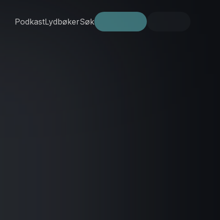
Podkast
Lydbøker
Søk
Prøv gratis
Logg inn