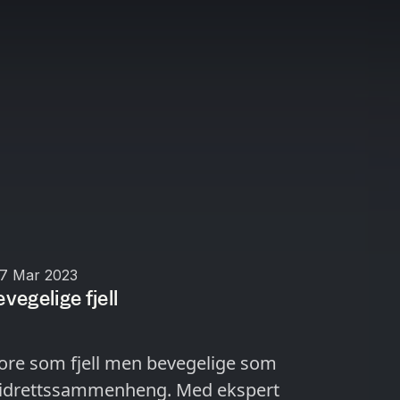
17 Mar 2023
vegelige fjell
tore som fjell men bevegelige som
r i idrettssammenheng. Med ekspert