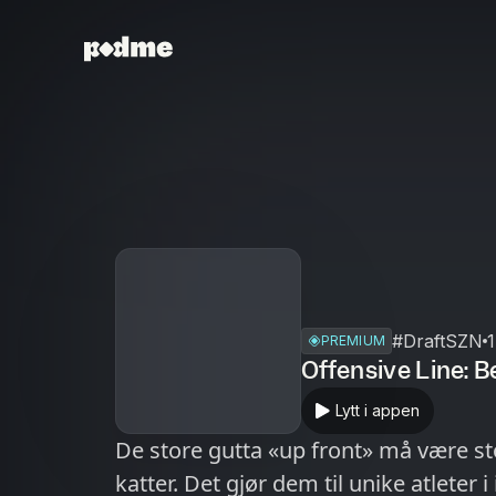
#DraftSZN
PREMIUM
Offensive Line: Be
Lytt i appen
De store gutta «up front» må være s
katter. Det gjør dem til unike atlete