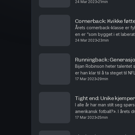
24 Mar 2023
21min
Holt.
Cornerback: Kvikke føtt
Årets cornerback-klasse er f
en er “som bygget i et labera
24 Mar 2023
23min
programleder Mattis Holt.
Runningback: Generasjo
Bijan Robinson heter talentet s
er han klar til å ta steget til 
17 Mar 2023
29min
Med ekspert Hedly B. Nilsen o
Tight end: Unike kjempe
I alle år har man stilt seg sp
amerikansk fotball?». I årets d
17 Mar 2023
25min
Nilsen og programleder Mattis 