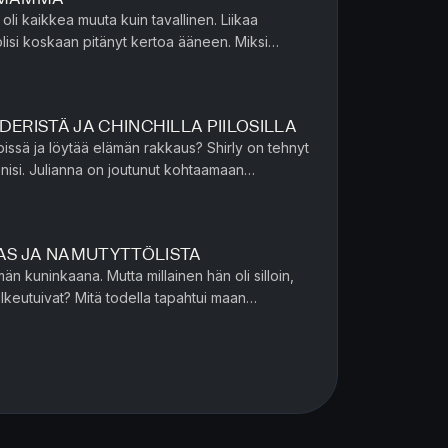
oli kaikkea muuta kuin tavallinen. Liikaa
lisi koskaan pitänyt kertoa ääneen. Miksi
 viikosta toiseen? K...
DERISTÄ JA CHINCHILLA PIILOSILLA
pissä ja löytää elämän rakkaus? Shirly on tehnyt
ohtaamaan
ollut pitkään yksi h...
AS JA NAMUTYTTÖLISTA
n kuninkaana. Mutta millainen hän oli silloin,
lkeutuivat? Mitä todella tapahtui maan
 kulisseissa ja miksi ta...