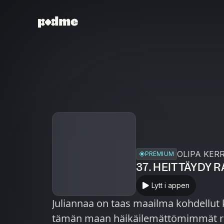
OLIPA KER
PREMIUM
37. HEITTÄYDY 
Lytt i appen
Juliannaa on taas maailma kohdellut k
tämän maan häikäilemättömimmät roistot. Kaksikko poh