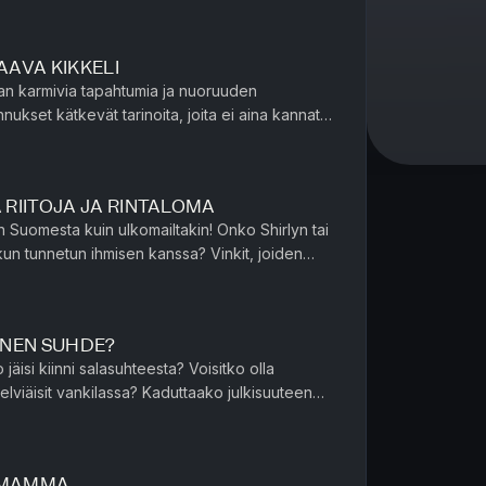
KAAVA KIKKELI
alan karmivia tapahtumia ja nuoruuden
nnukset kätkevät tarinoita, joita ei aina kannata
nnattaa tästä eteenp...
Ä RIITOJA JA RINTALOMA
in Suomesta kuin ulkomailtakin! Onko Shirlyn tai
nnetun ihmisen kanssa? Vinkit, joiden
esta. Juliannaa...
INEN SUHDE?
 jäisi kiinni salasuhteesta? Voisitko olla
ilassa? Kaduttaako julkisuuteen
too, miltä tunt...
S MAMMA