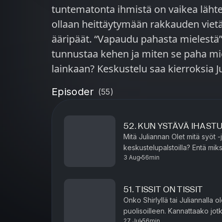
tuntematonta ihmistä on vaikea läht
ollaan heittäytymään rakkauden viet
ääripäät. “Vapaudu pahasta mielestä” kirjoittaa Cosmopolitan. Kaksikko
tunnustaa kehen ja miten se paha mie
lainkaan? Keskustelu saa kierroksia Juliannan lukuviasta ja traumat
nousevat pintaan kun muistellaan he
Episoder
(
55
)
hyvin. Tekstailu suhteen alussa. Miten selvittää onko toinen kiinnostunut
sinusta oikeasti, vai roikutko löysäss
52. KUN YSTÄVÄ IHAST
rakoilee kun ei päästä yhteisymmärryk
Mitä Juliannan Olet mitä syöt -j
halutaan. Julianna järkyttyy Shirlyn tavasta ajatella. 
keskustelupalstoilla? Entä miksi
Jakson tekninen toteutus: Fortress S
3 Aug
56min
voimakkaita
yksinoikeudella Podmelle.
51. TISSIT ON TISSIT
Onko Shirlyllä tai Juliannalla o
puolisoilleen. Kannattaako jot
27 Jul
56min