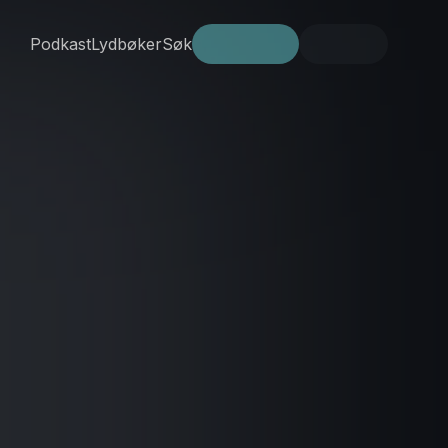
Podkast
Lydbøker
Søk
Prøv gratis
Logg inn