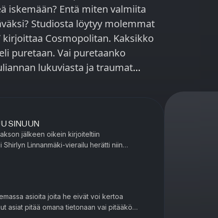
eä iskemään? Entä miten valmiita
äväksi? Studiosta löytyy molemmat
li puretaan. Vai puretaanko
tkeä Jumalan kanssa joka ei mennyt
ä hirressä? Studiossa ystävyys
UU SINUUN
seen siitä, mitä tekstailuvaiheelta
akson jälkeen oikein kirjoiteltiin
Kausi 3, jakso 13/14.
 Shirlyn Linnanmäki-vierailu herätti niin
oundworks studio. Jakso on tuotettu
 reaktioita? Mitä tehdä, kun ystävä tunnustaa i...
lemassa asioita joita he eivät voi kertoa
kut asiat pitää omana tietonaan vai pitääkö
suhteessa olla täysi rehellisyys? Julianna ei pysty...