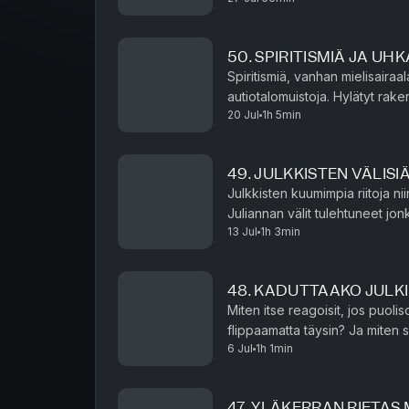
50. SPIRITISMIÄ JA UH
Spiritismiä, vanhan mielisaira
autiotalomuistoja. Hylätyt rake
20 Jul
1h 5min
lähteä etsimään, sekä peilit ka
49. JULKKISTEN VÄLISI
Julkkisten kuumimpia riitoja ni
Juliannan välit tulehtuneet jonkun tu
13 Jul
1h 3min
avulla pääset eroon masennuks
48. KADUTTAAKO JULK
Miten itse reagoisit, jos puoliso
flippaamatta täysin? Ja miten selviäisit vank
6 Jul
1h 1min
tuotu suhde koskaan? Shirly ker
47. YLÄKERRAN RIETA