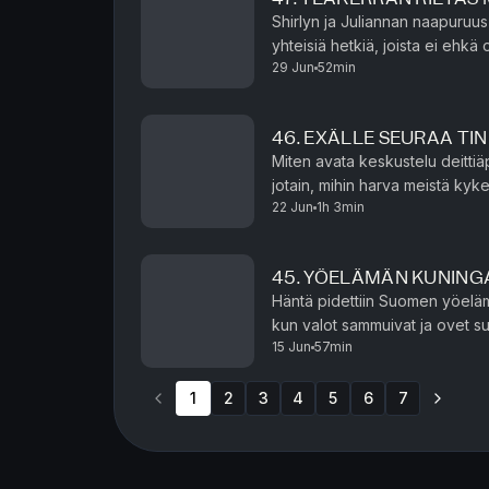
Shirlyn ja Juliannan naapuruus 
yhteisiä hetkiä, joista ei ehkä o
29 Jun
52min
Juliannan repuista katosi pohja
46. EXÄLLE SEURAA TIN
Miten avata keskustelu deittiä
jotain, mihin harva meistä kykenisi. Julianna on joutunut k
22 Jun
1h 3min
parisuhteessaan pelon, joka on 
45. YÖELÄMÄN KUNING
Häntä pidettiin Suomen yöelämä
kun valot sammuivat ja ovet su
15 Jun
57min
tunnetuimman yökerhoimperiumin
1
2
3
4
5
6
7