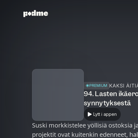
KAKSI ÄITI
PREMIUM
94. Lasten ikäer
synnytyksestä
Lytt i appen
Suski morkkistelee yöllisiä ostoksia ja
projektit ovat kuitenkin edenneet, ha