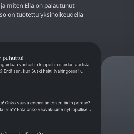
 ja miten Ella on palautunut
n puhuttu!
agoidaan vanhoihin klippeihin meidän podista.
t? Entä sen, kun Suski heitti (vahingossa!!)
lla melkein joi ...
a! Onko vauva enemmän toisen äidin perään?
ellä iällä”? Entä onko vauvakuume nyt lopullisesti
t ja pahimmat: El...