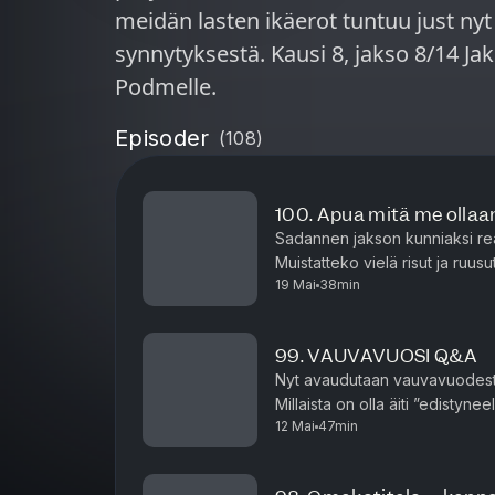
meidän lasten ikäerot tuntuu just nyt
synnytyksestä. Kausi 8, jakso 8/14 Jakso on tuotettu yksinoikeudella
Podmelle.
Episoder
(
108
)
100. Apua mitä me ollaa
Sadannen jakson kunniaksi re
Muistatteko vielä risut ja ruusu
19 Mai
38min
pikkarit yleisöön? Tai sen, kun E
99. VAUVAVUOSI Q&A
Nyt avaudutaan vauvavuodest
Millaista on olla äiti ”edistyne
12 Mai
47min
ohi? Mukana myös viikon parhaa