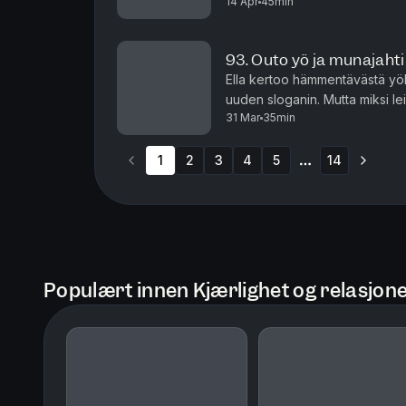
14 Apr
45min
mikä kaduttaa eniten some-ura
93. Outo yö ja munajahti
Ella kertoo hämmentävästä yöll
uuden sloganin. Mutta miksi 
31 Mar
35min
pääsiäisestä ja L-kornerissa mi
1
2
3
4
5
14
More pages
Populært innen Kjærlighet og relasjon