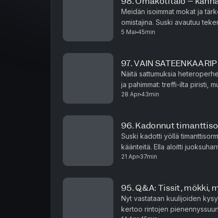
98. Omakotitalo – kannat
Meidän isoimmat mokat ja tärk
omistajina. Suski avautuu tekem
5 Mai
45min
villieläimistä. Mutta ollaan me j
97. VAIN SATEENKAARI
Näitä sattumuksia heteroperhee
ja pahimmat: treffi-ilta pirist
28 Apr
43min
myös kummilaps
96. Kadonnut timanttis
Suski kadotti yöllä timanttisor
käänteitä. Ella aloitti juoksuh
21 Apr
37min
95. Q&A: Tissit, mökki, 
Nyt vastataan kuulijoiden kysy
kertoo rintojen pienennyssuunn