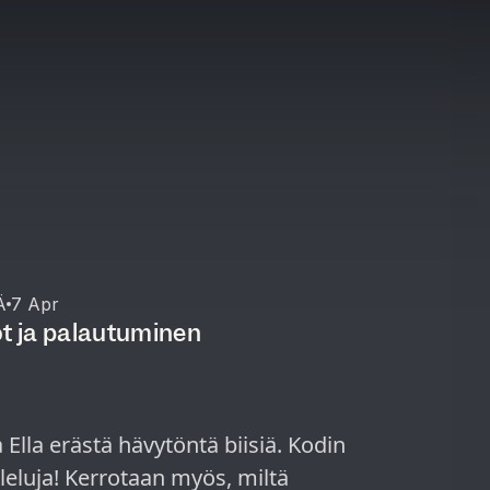
Ä
7 Apr
ot ja palautuminen
 Ella erästä hävytöntä biisiä. Kodin
lleluja! Kerrotaan myös, miltä