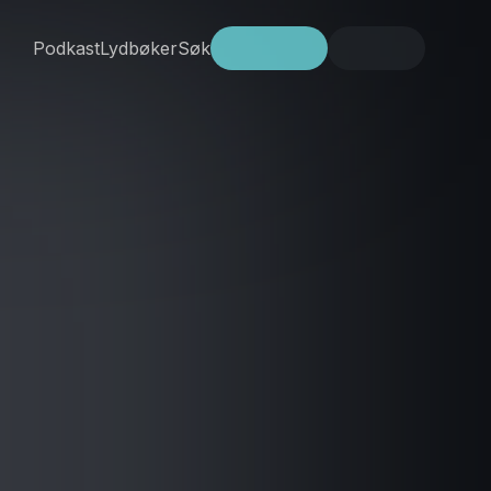
Podkast
Lydbøker
Søk
Prøv gratis
Logg inn