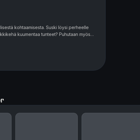
lla? Puhutaan myös...
isestä kohtaamisesta. Suski löysi perheelle
leikkikehä kuumentaa tunteet? Puhutaan myös
etitään, mihin sateenka...
er